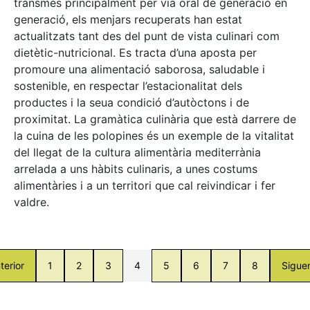
transmès principalment per via oral de generació en
generació, els menjars recuperats han estat
actualitzats tant des del punt de vista culinari com
dietètic-nutricional. Es tracta d’una aposta per
promoure una alimentació saborosa, saludable i
sostenible, en respectar l’estacionalitat dels
productes i la seua condició d’autòctons i de
proximitat. La gramàtica culinària que està darrere de
la cuina de les polopines és un exemple de la vitalitat
del llegat de la cultura alimentària mediterrània
arrelada a uns hàbits culinaris, a unes costums
alimentàries i a un territori que cal reivindicar i fer
valdre.
terior
1
2
3
4
5
6
7
8
Sigue