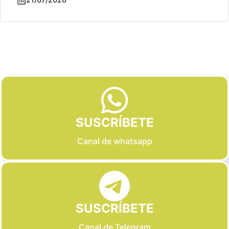
Slide 2 of 6
SUSCRÍBETE
Canal de whatsapp
SUSCRÍBETE
Canal de Telegram