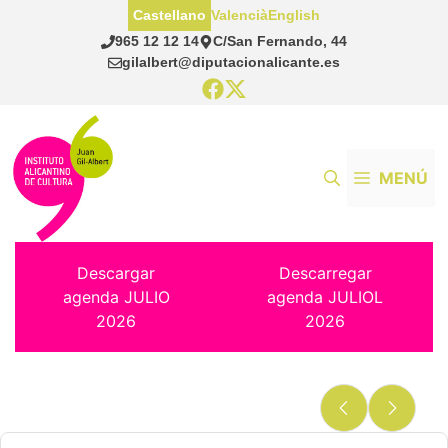
Saltar
Castellano
Valencià
English
al
965 12 12 14
C/San Fernando, 44
contenido
gilalbert@diputacionalicante.es
MENÚ
Descargar
Descarregar
agenda JULIO
agenda JULIOL
2026
2026