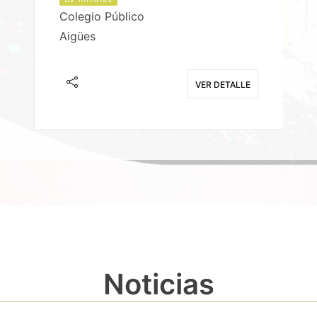
Colegio Público
Aigües
E
VER DETALLE
Noticias