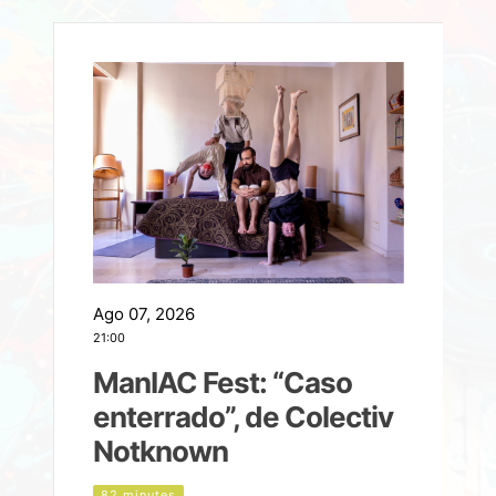
Ago 07, 2026
A
21:00
2
ManIAC Fest: “Caso
a
enterrado”, de Colectiv
Notknown
n
82 minutes