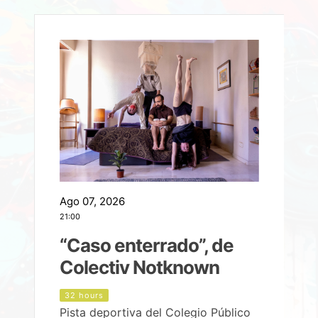
Ago 07, 2026
A
21:00
2
e
“Caso enterrado”, de
Colectiv Notknown
d
32 hours
Pista deportiva del Colegio Público
P