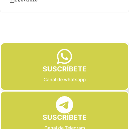
Slide 2 of 6
SUSCRÍBETE
Canal de whatsapp
SUSCRÍBETE
Canal de Telegram