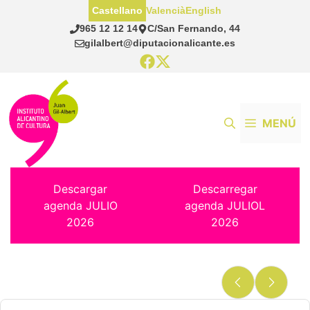
Saltar
Castellano
Valencià
English
al
965 12 12 14
C/San Fernando, 44
contenido
gilalbert@diputacionalicante.es
MENÚ
Descargar
Descarregar
agenda JULIO
agenda JULIOL
2026
2026