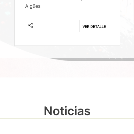
Aigües
A
E
VER DETALLE
Noticias