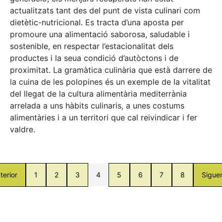
actualitzats tant des del punt de vista culinari com
dietètic-nutricional. Es tracta d’una aposta per
promoure una alimentació saborosa, saludable i
sostenible, en respectar l’estacionalitat dels
productes i la seua condició d’autòctons i de
proximitat. La gramàtica culinària que està darrere de
la cuina de les polopines és un exemple de la vitalitat
del llegat de la cultura alimentària mediterrània
arrelada a uns hàbits culinaris, a unes costums
alimentàries i a un territori que cal reivindicar i fer
valdre.
terior
1
2
3
4
5
6
7
8
Sigue