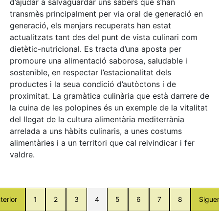
d’ajudar a salvaguardar uns sabers que s’han
transmès principalment per via oral de generació en
generació, els menjars recuperats han estat
actualitzats tant des del punt de vista culinari com
dietètic-nutricional. Es tracta d’una aposta per
promoure una alimentació saborosa, saludable i
sostenible, en respectar l’estacionalitat dels
productes i la seua condició d’autòctons i de
proximitat. La gramàtica culinària que està darrere de
la cuina de les polopines és un exemple de la vitalitat
del llegat de la cultura alimentària mediterrània
arrelada a uns hàbits culinaris, a unes costums
alimentàries i a un territori que cal reivindicar i fer
valdre.
terior
1
2
3
4
5
6
7
8
Sigue