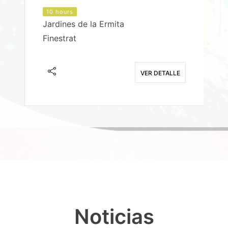
10 hours
Jardines de la Ermita
P
Finestrat
S
E
VER DETALLE
Noticias