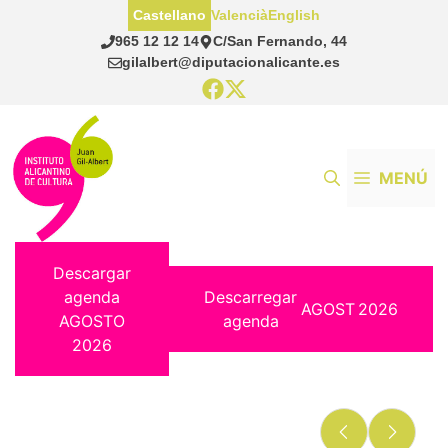
Saltar
Castellano
Valencià
English
al
965 12 12 14
C/San Fernando, 44
contenido
gilalbert@diputacionalicante.es
MENÚ
Descargar
agenda
Descarregar
AGOST
2026
AGOSTO
agenda
2026