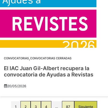
,
CONVOCATORIAS
CONVOCATORIAS CERRADAS
El IAC Juan Gil-Albert recupera la
convocatoria de Ayudas a Revistas
20/05/2026
1
2
3
4
…
87
Siguiente