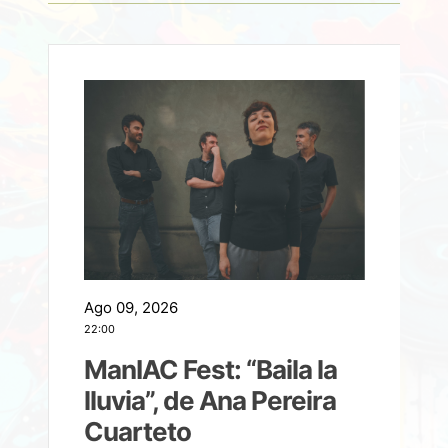
Ago 09, 2026
A
22:00
21
ManIAC Fest: “Baila la
a
lluvia”, de Ana Pereira
Cuarteto