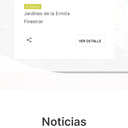
4 hours
Jardines de la Ermita
P
Finestrat
S
E
VER DETALLE
Noticias