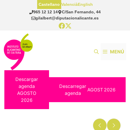
Saltar
Castellano
Valencià
English
al
965 12 12 14
C/San Fernando, 44
contenido
gilalbert@diputacionalicante.es
MENÚ
Descargar
agenda
Descarregar
AGOST
2026
AGOSTO
agenda
2026