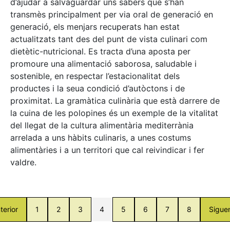
d’ajudar a salvaguardar uns sabers que s’han
transmès principalment per via oral de generació en
generació, els menjars recuperats han estat
actualitzats tant des del punt de vista culinari com
dietètic-nutricional. Es tracta d’una aposta per
promoure una alimentació saborosa, saludable i
sostenible, en respectar l’estacionalitat dels
productes i la seua condició d’autòctons i de
proximitat. La gramàtica culinària que està darrere de
la cuina de les polopines és un exemple de la vitalitat
del llegat de la cultura alimentària mediterrània
arrelada a uns hàbits culinaris, a unes costums
alimentàries i a un territori que cal reivindicar i fer
valdre.
terior
1
2
3
4
5
6
7
8
Sigue