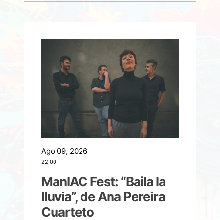
Ago 09, 2026
A
22:00
21
ManIAC Fest: “Baila la
a
lluvia”, de Ana Pereira
Cuarteto