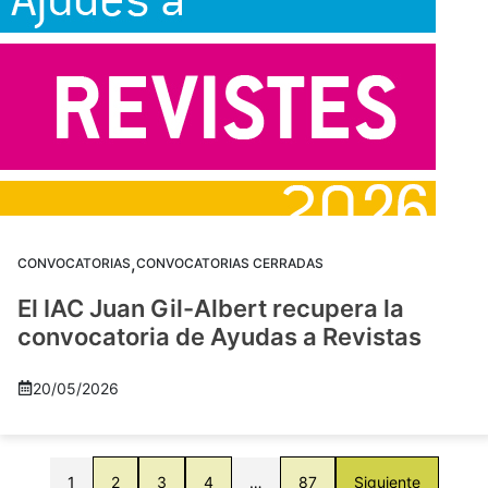
,
CONVOCATORIAS
CONVOCATORIAS CERRADAS
El IAC Juan Gil-Albert recupera la
convocatoria de Ayudas a Revistas
20/05/2026
1
2
3
4
…
87
Siguiente