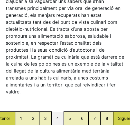
d’ajudar a salvaguardar uns sabers que s’han
transmès principalment per via oral de generació en
generació, els menjars recuperats han estat
actualitzats tant des del punt de vista culinari com
dietètic-nutricional. Es tracta d’una aposta per
promoure una alimentació saborosa, saludable i
sostenible, en respectar l’estacionalitat dels
productes i la seua condició d’autòctons i de
proximitat. La gramàtica culinària que està darrere de
la cuina de les polopines és un exemple de la vitalitat
del llegat de la cultura alimentària mediterrània
arrelada a uns hàbits culinaris, a unes costums
alimentàries i a un territori que cal reivindicar i fer
valdre.
terior
1
2
3
4
5
6
7
8
Sigue