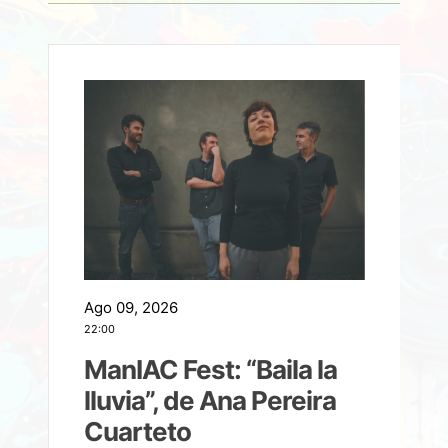
Ago 09, 2026
A
22:00
21
ManIAC Fest: “Baila la
a
lluvia”, de Ana Pereira
Cuarteto