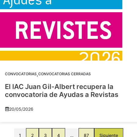
,
CONVOCATORIAS
CONVOCATORIAS CERRADAS
El IAC Juan Gil-Albert recupera la
convocatoria de Ayudas a Revistas
20/05/2026
1
2
3
4
…
87
Siguiente