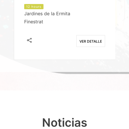
12 hours
Jardines de la Ermita
P
Finestrat
S
E
VER DETALLE
Noticias