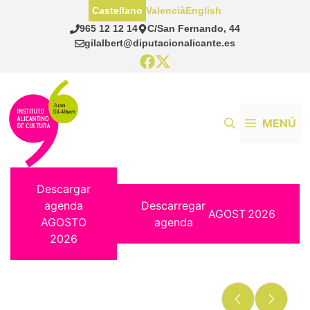
Saltar
Castellano
Valencià
English
al
965 12 12 14
C/San Fernando, 44
contenido
gilalbert@diputacionalicante.es
MENÚ
Descargar
agenda
Descarregar
AGOST
2026
AGOSTO
agenda
2026