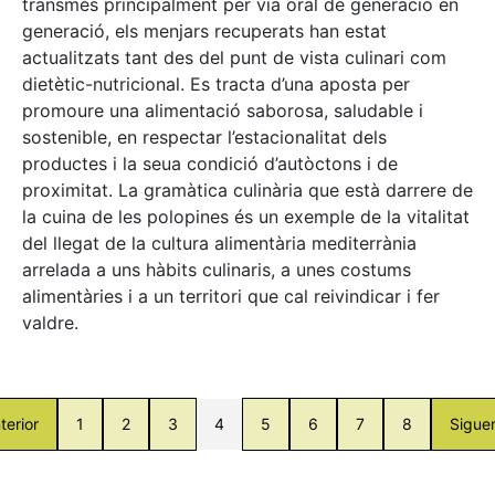
transmès principalment per via oral de generació en
generació, els menjars recuperats han estat
actualitzats tant des del punt de vista culinari com
dietètic-nutricional. Es tracta d’una aposta per
promoure una alimentació saborosa, saludable i
sostenible, en respectar l’estacionalitat dels
productes i la seua condició d’autòctons i de
proximitat. La gramàtica culinària que està darrere de
la cuina de les polopines és un exemple de la vitalitat
del llegat de la cultura alimentària mediterrània
arrelada a uns hàbits culinaris, a unes costums
alimentàries i a un territori que cal reivindicar i fer
valdre.
terior
1
2
3
4
5
6
7
8
Sigue