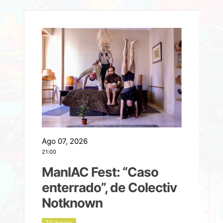
Ago 07, 2026
A
21:00
2
ManIAC Fest: “Caso
a
enterrado”, de Colectiv
Notknown
n
20 hours