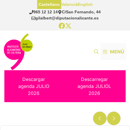
Saltar
Castellano
Valencià
English
al
965 12 12 14
C/San Fernando, 44
contenido
gilalbert@diputacionalicante.es
MENÚ
Descargar
Descarregar
agenda JULIO
agenda JULIOL
2026
2026