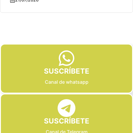
Slide 2 of 6
SUSCRÍBETE
Canal de whatsapp
SUSCRÍBETE
Canal de Telegram