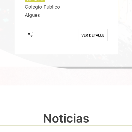
Colegio Público
Aigües
E
VER DETALLE
Noticias