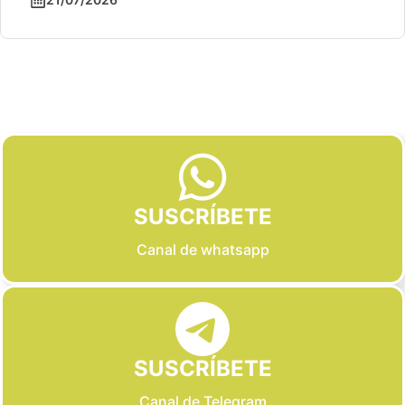
Slide 2 of 6
SUSCRÍBETE
Canal de whatsapp
SUSCRÍBETE
Canal de Telegram