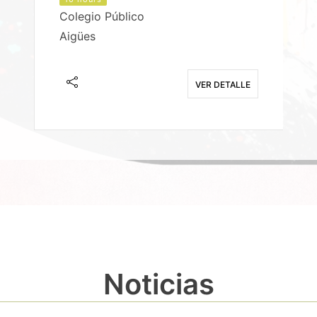
Colegio Público
Aigües
E
VER DETALLE
Noticias