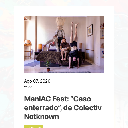
Ago 07, 2026
A
21:00
2
ManIAC Fest: “Caso
a
enterrado”, de Colectiv
Notknown
n
10 hours