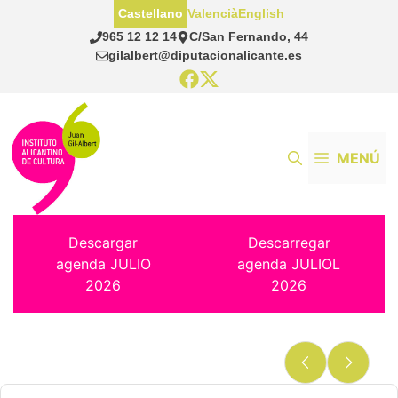
Saltar
Castellano
Valencià
English
al
965 12 12 14
C/San Fernando, 44
contenido
gilalbert@diputacionalicante.es
MENÚ
Descargar
Descarregar
agenda JULIO
agenda JULIOL
2026
2026