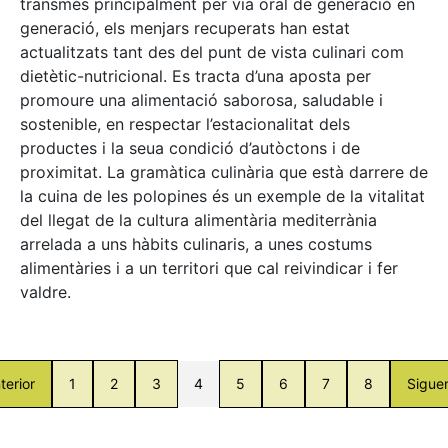
transmès principalment per via oral de generació en
generació, els menjars recuperats han estat
actualitzats tant des del punt de vista culinari com
dietètic-nutricional. Es tracta d’una aposta per
promoure una alimentació saborosa, saludable i
sostenible, en respectar l’estacionalitat dels
productes i la seua condició d’autòctons i de
proximitat. La gramàtica culinària que està darrere de
la cuina de les polopines és un exemple de la vitalitat
del llegat de la cultura alimentària mediterrània
arrelada a uns hàbits culinaris, a unes costums
alimentàries i a un territori que cal reivindicar i fer
valdre.
terior
1
2
3
4
5
6
7
8
Sigue