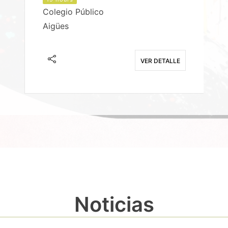
Colegio Público
Aigües
E
VER DETALLE
Noticias