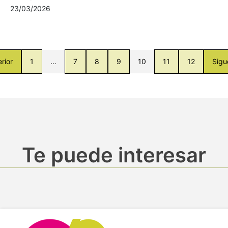
23/03/2026
rior
1
…
7
8
9
10
11
12
Sigu
Te puede interesar