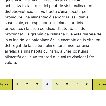
actualitzats tant des del punt de vista culinari com
dietètic-nutricional. Es tracta d’una aposta per
promoure una alimentació saborosa, saludable i
sostenible, en respectar l’estacionalitat dels
productes i la seua condició d’autòctons i de
proximitat. La gramàtica culinària que està darrere de
la cuina de les polopines és un exemple de la vitalitat
del llegat de la cultura alimentària mediterrània
arrelada a uns hàbits culinaris, a unes costums
alimentàries i a un territori que cal reivindicar i fer
valdre.
terior
1
2
3
4
5
6
7
8
Sigue