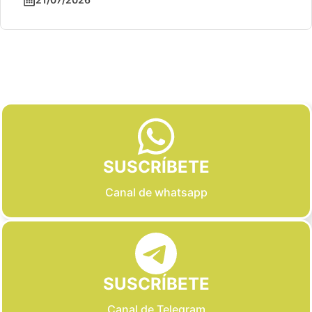
Slide 2 of 6
SUSCRÍBETE
Canal de whatsapp
SUSCRÍBETE
Canal de Telegram