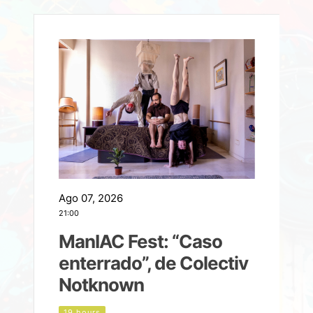
Ago 07, 2026
A
21:00
2
ManIAC Fest: “Caso
a
enterrado”, de Colectiv
Notknown
n
19 hours