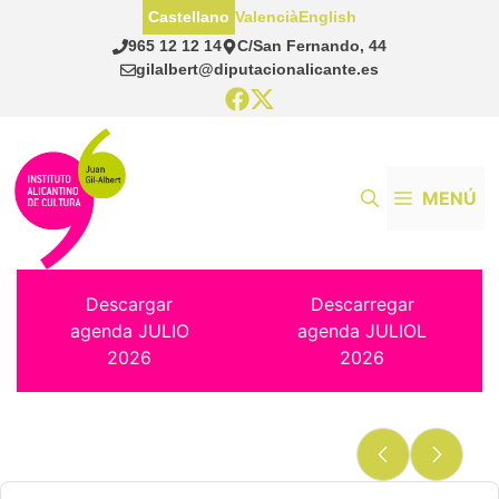
Saltar
Castellano
Valencià
English
al
965 12 12 14
C/San Fernando, 44
contenido
gilalbert@diputacionalicante.es
MENÚ
Descargar
Descarregar
agenda JULIO
agenda JULIOL
2026
2026