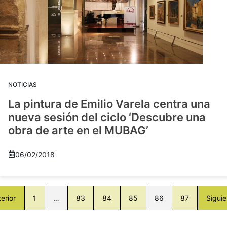
NOTICIAS
La pintura de Emilio Varela centra una
nueva sesión del ciclo ‘Descubre una
obra de arte en el MUBAG’
06/02/2018
erior
1
…
83
84
85
86
87
Siguie