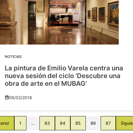
NOTICIAS
La pintura de Emilio Varela centra una
nueva sesión del ciclo ‘Descubre una
obra de arte en el MUBAG’
06/02/2018
erior
1
…
83
84
85
86
87
Siguie