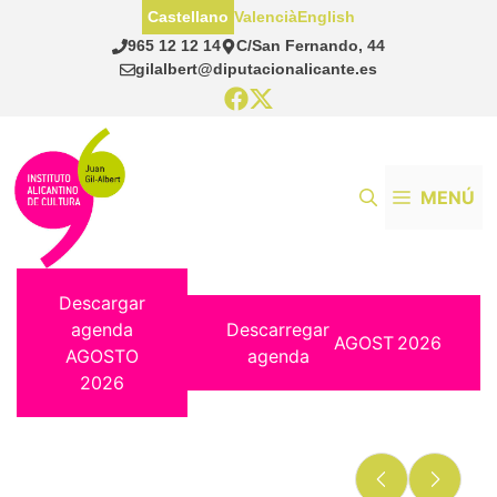
Saltar
Castellano
Valencià
English
al
965 12 12 14
C/San Fernando, 44
contenido
gilalbert@diputacionalicante.es
MENÚ
Descargar
agenda
Descarregar
AGOST
2026
AGOSTO
agenda
2026