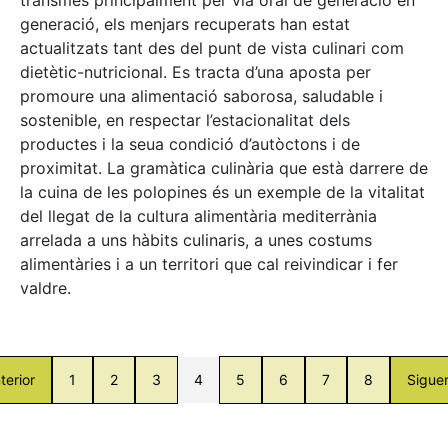
generació, els menjars recuperats han estat
actualitzats tant des del punt de vista culinari com
dietètic-nutricional. Es tracta d’una aposta per
promoure una alimentació saborosa, saludable i
sostenible, en respectar l’estacionalitat dels
productes i la seua condició d’autòctons i de
proximitat. La gramàtica culinària que està darrere de
la cuina de les polopines és un exemple de la vitalitat
del llegat de la cultura alimentària mediterrània
arrelada a uns hàbits culinaris, a unes costums
alimentàries i a un territori que cal reivindicar i fer
valdre.
terior
1
2
3
4
5
6
7
8
Sigue