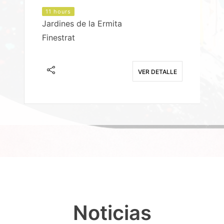
11 hours
Jardines de la Ermita
P
Finestrat
S
E
VER DETALLE
Noticias