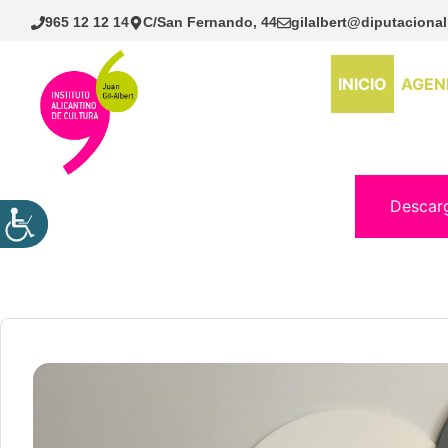
Saltar
965 12 12 14
C/San Fernando, 44
gilalbert@diputacional
al
contenido
INICIO
AGEN
Descar