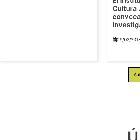
El Insti
Cultura 
convoca 
investi
09/02/201
Ant
Ú