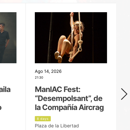
Ago 14, 2026
Ag
21:30
21
aila
ManIAC Fest:
M
“Desempolsant”, de
“
o
la Compañía Aircrag
D
8 days
9
Plaza de la Libertad
pa