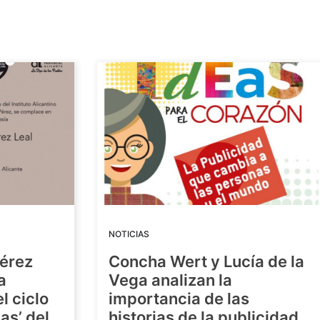
NOTICIAS
Pérez
Concha Wert y Lucía de la
a
Vega analizan la
l ciclo
importancia de las
as’ del
historias de la publicidad