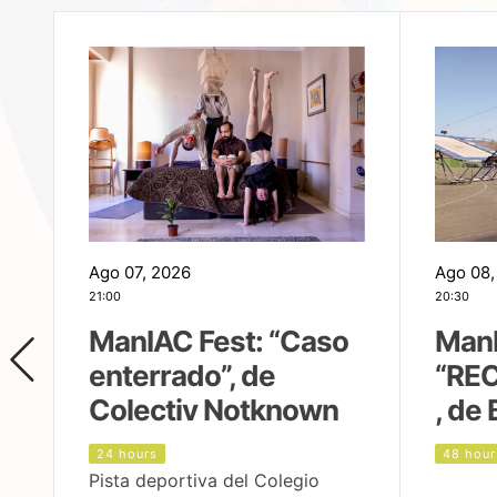
Ago 07, 2026
Ago 08,
21:00
20:30
ManIAC Fest: “Caso
ManI
enterrado”, de
“REC
Colectiv Notknown
, de 
24 hours
48 hour
Pista deportiva del Colegio