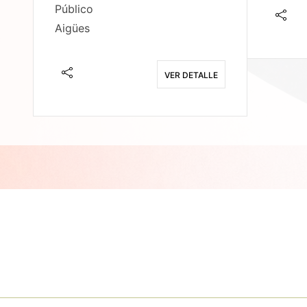
Público
Aigües
E
VER DETALLE