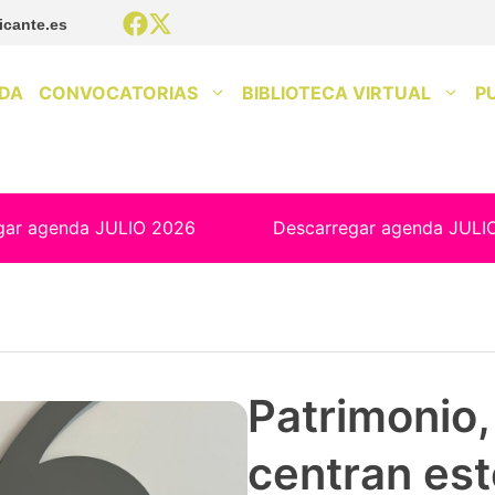
icante.es
DA
CONVOCATORIAS
BIBLIOTECA VIRTUAL
P
gar agenda JULIO 2026
Descarregar agenda JULI
Patrimonio, 
centran est