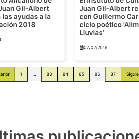
tuto Alicantino de
El Instituto de Cul
Juan Gil-Albert
Juan Gil-Albert r
las ayudas a la
con Guillermo Car
gación 2018
ciclo poético ‘Al
Lluvias’
8
07/02/2018
erior
1
…
83
84
85
86
87
Siguie
ltimas publicacion