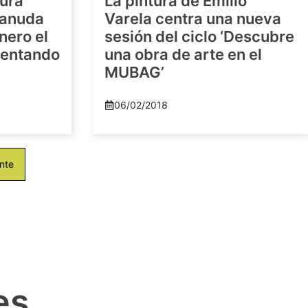
tura
La pintura de Emilio
eanuda
Varela centra una nueva
nero el
sesión del ciclo ‘Descubre
imentando
una obra de arte en el
MUBAG’
06/02/2018
nte
es