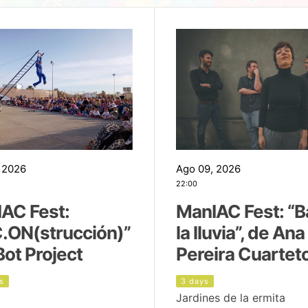
 2026
Ago 09, 2026
22:00
AC Fest:
ManIAC Fest: “B
.ON(strucción)”
la lluvia”, de Ana
Bot Project
Pereira Cuartet
s
3 days
Jardines de la ermita