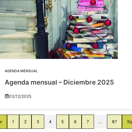
AGENDA MENSUAL
Agenda mensual – Diciembre 2025
03/12/2025
or
1
2
3
4
5
6
7
…
87
Si