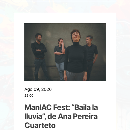
Ago 09, 2026
A
22:00
21
ManIAC Fest: “Baila la
a
lluvia”, de Ana Pereira
Cuarteto