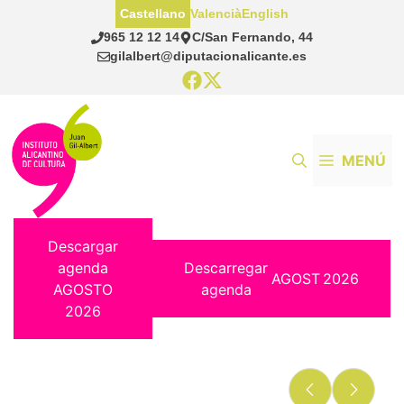
Saltar
Castellano
Valencià
English
al
965 12 12 14
C/San Fernando, 44
contenido
gilalbert@diputacionalicante.es
MENÚ
Descargar
agenda
Descarregar
AGOST
2026
AGOSTO
agenda
2026