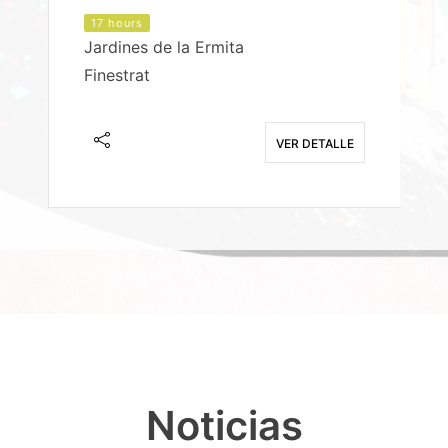
17 hours
Jardines de la Ermita
P
Finestrat
S
E
VER DETALLE
Noticias