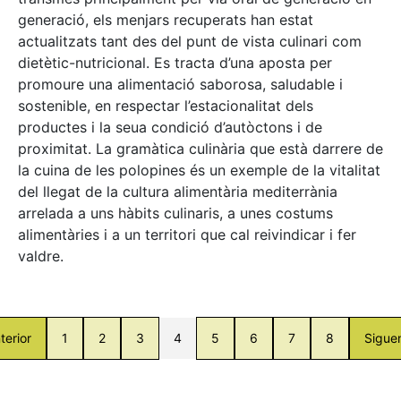
generació, els menjars recuperats han estat
actualitzats tant des del punt de vista culinari com
dietètic-nutricional. Es tracta d’una aposta per
promoure una alimentació saborosa, saludable i
sostenible, en respectar l’estacionalitat dels
productes i la seua condició d’autòctons i de
proximitat. La gramàtica culinària que està darrere de
la cuina de les polopines és un exemple de la vitalitat
del llegat de la cultura alimentària mediterrània
arrelada a uns hàbits culinaris, a unes costums
alimentàries i a un territori que cal reivindicar i fer
valdre.
terior
1
2
3
4
5
6
7
8
Sigue