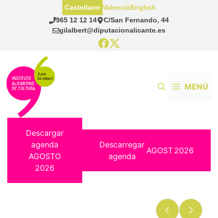
Saltar
Castellano
Valencià
English
al
965 12 12 14
C/San Fernando, 44
contenido
gilalbert@diputacionalicante.es
MENÚ
Descargar
agenda
Descarregar
AGOST
2026
AGOSTO
agenda
2026