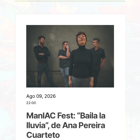
Ago 09, 2026
A
22:00
21
ManIAC Fest: “Baila la
a
lluvia”, de Ana Pereira
Cuarteto