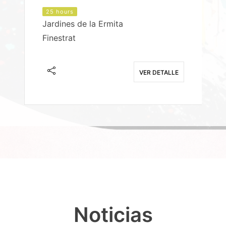
25 hours
Jardines de la Ermita
P
Finestrat
S
E
VER DETALLE
Noticias