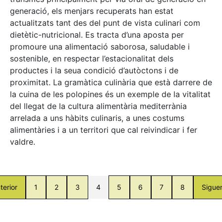
generació, els menjars recuperats han estat
actualitzats tant des del punt de vista culinari com
dietètic-nutricional. Es tracta d’una aposta per
promoure una alimentació saborosa, saludable i
sostenible, en respectar l’estacionalitat dels
productes i la seua condició d’autòctons i de
proximitat. La gramàtica culinària que està darrere de
la cuina de les polopines és un exemple de la vitalitat
del llegat de la cultura alimentària mediterrània
arrelada a uns hàbits culinaris, a unes costums
alimentàries i a un territori que cal reivindicar i fer
valdre.
terior
1
2
3
4
5
6
7
8
Sigue