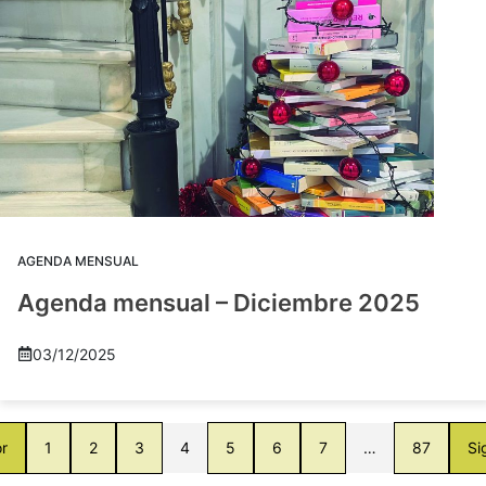
AGENDA MENSUAL
Agenda mensual – Diciembre 2025
03/12/2025
or
1
2
3
4
5
6
7
…
87
Si