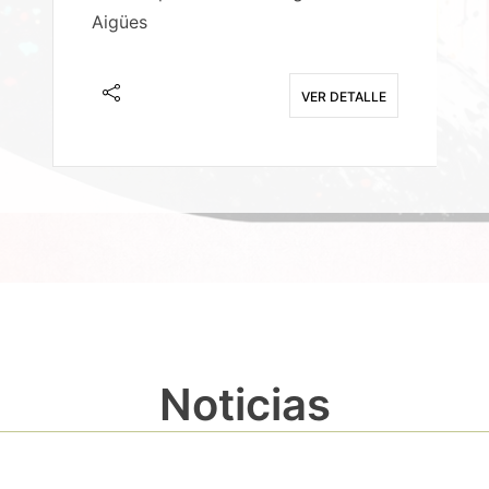
Aigües
A
E
VER DETALLE
Noticias