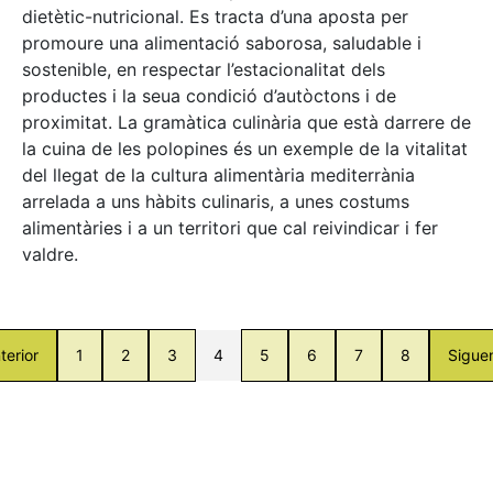
dietètic-nutricional. Es tracta d’una aposta per
promoure una alimentació saborosa, saludable i
sostenible, en respectar l’estacionalitat dels
productes i la seua condició d’autòctons i de
proximitat. La gramàtica culinària que està darrere de
la cuina de les polopines és un exemple de la vitalitat
del llegat de la cultura alimentària mediterrània
arrelada a uns hàbits culinaris, a unes costums
alimentàries i a un territori que cal reivindicar i fer
valdre.
terior
1
2
3
4
5
6
7
8
Sigue