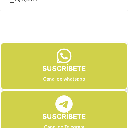
Slide 2 of 6
SUSCRÍBETE
Canal de whatsapp
SUSCRÍBETE
Canal de Telegram