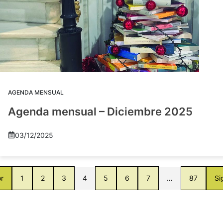
AGENDA MENSUAL
Agenda mensual – Diciembre 2025
03/12/2025
or
1
2
3
4
5
6
7
…
87
Si