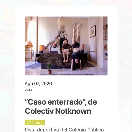
Ago 07, 2026
A
21:00
2
e
“Caso enterrado”, de
Colectiv Notknown
d
37 hours
Pista deportiva del Colegio Público
P