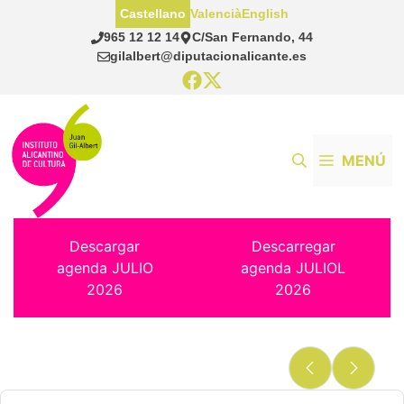
Saltar
Castellano
Valencià
English
al
965 12 12 14
C/San Fernando, 44
contenido
gilalbert@diputacionalicante.es
MENÚ
Descargar
Descarregar
agenda JULIO
agenda JULIOL
2026
2026