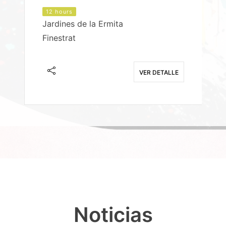
12 hours
Jardines de la Ermita
P
Finestrat
S
E
VER DETALLE
Noticias