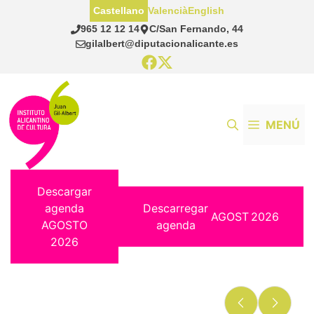
Saltar
Castellano
Valencià
English
al
965 12 12 14
C/San Fernando, 44
contenido
gilalbert@diputacionalicante.es
MENÚ
Descargar
agenda
Descarregar
AGOST
2026
AGOSTO
agenda
2026