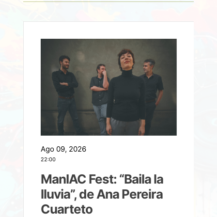
Ago 09, 2026
A
22:00
21
ManIAC Fest: “Baila la
a
lluvia”, de Ana Pereira
Cuarteto