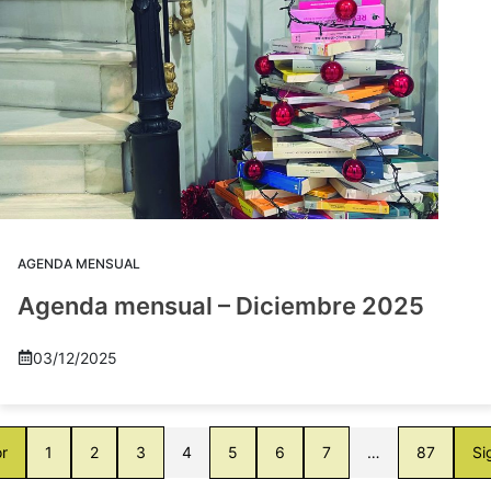
AGENDA MENSUAL
Agenda mensual – Diciembre 2025
03/12/2025
or
1
2
3
4
5
6
7
…
87
Si