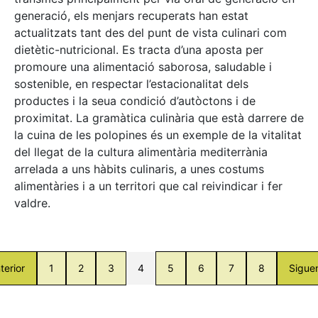
generació, els menjars recuperats han estat
actualitzats tant des del punt de vista culinari com
dietètic-nutricional. Es tracta d’una aposta per
promoure una alimentació saborosa, saludable i
sostenible, en respectar l’estacionalitat dels
productes i la seua condició d’autòctons i de
proximitat. La gramàtica culinària que està darrere de
la cuina de les polopines és un exemple de la vitalitat
del llegat de la cultura alimentària mediterrània
arrelada a uns hàbits culinaris, a unes costums
alimentàries i a un territori que cal reivindicar i fer
valdre.
terior
1
2
3
4
5
6
7
8
Sigue