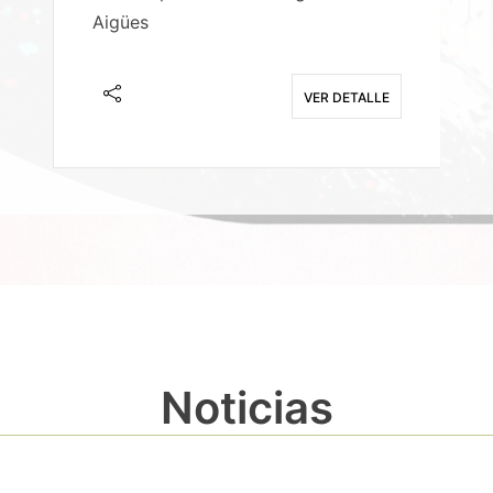
Aigües
A
E
VER DETALLE
Noticias