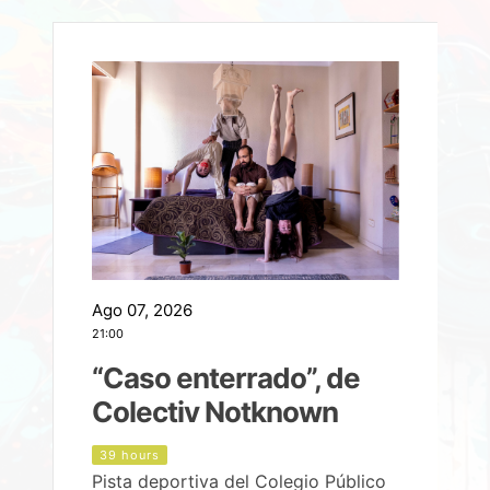
Ago 07, 2026
A
21:00
2
e
“Caso enterrado”, de
Colectiv Notknown
d
39 hours
Pista deportiva del Colegio Público
P