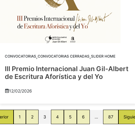
,
,
CONVOCATORIAS
CONVOCATORIAS CERRADAS
SLIDER HOME
III Premio Internacional Juan Gil-Albert
de Escritura Aforística y del Yo
12/02/2026
erior
1
2
3
4
5
6
…
87
Sigui