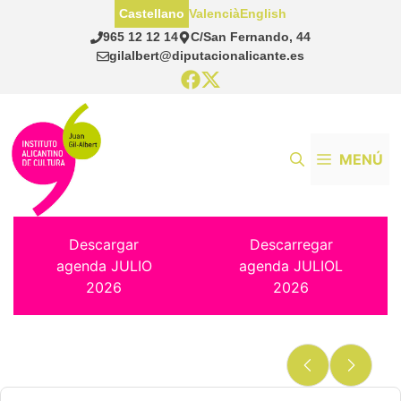
Saltar
Castellano
Valencià
English
al
965 12 12 14
C/San Fernando, 44
contenido
gilalbert@diputacionalicante.es
MENÚ
Descargar
Descarregar
agenda JULIO
agenda JULIOL
2026
2026