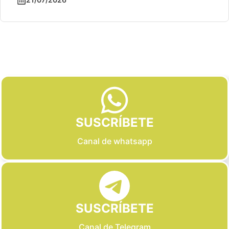
Slide 2 of 6
SUSCRÍBETE
Canal de whatsapp
SUSCRÍBETE
Canal de Telegram