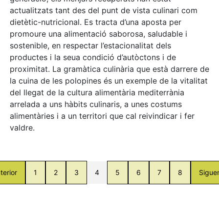
actualitzats tant des del punt de vista culinari com
dietètic-nutricional. Es tracta d’una aposta per
promoure una alimentació saborosa, saludable i
sostenible, en respectar l’estacionalitat dels
productes i la seua condició d’autòctons i de
proximitat. La gramàtica culinària que està darrere de
la cuina de les polopines és un exemple de la vitalitat
del llegat de la cultura alimentària mediterrània
arrelada a uns hàbits culinaris, a unes costums
alimentàries i a un territori que cal reivindicar i fer
valdre.
terior
1
2
3
4
5
6
7
8
Sigue