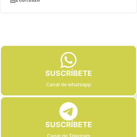
Slide 2 of 6
SUSCRÍBETE
Canal de whatsapp
SUSCRÍBETE
Canal de Telegram