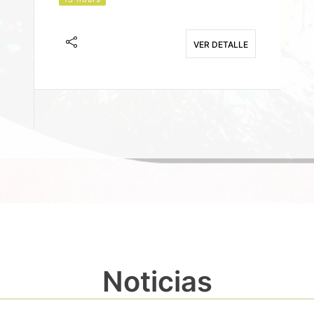
J
F
VER DETALLE
E
Noticias