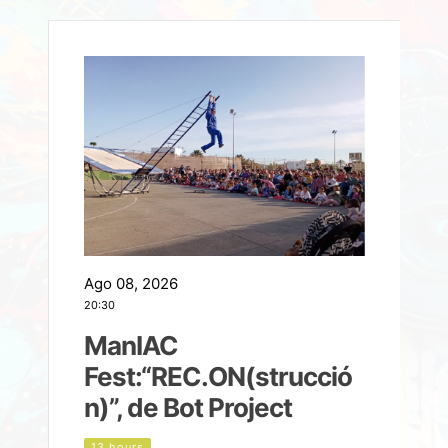
Ago 08, 2026
A
20:30
2
ManIAC
M
a
Fest:“REC.ON(strucció
l
n)”, de Bot Project
13 hours