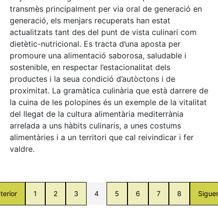
transmès principalment per via oral de generació en
generació, els menjars recuperats han estat
actualitzats tant des del punt de vista culinari com
dietètic-nutricional. Es tracta d’una aposta per
promoure una alimentació saborosa, saludable i
sostenible, en respectar l’estacionalitat dels
productes i la seua condició d’autòctons i de
proximitat. La gramàtica culinària que està darrere de
la cuina de les polopines és un exemple de la vitalitat
del llegat de la cultura alimentària mediterrània
arrelada a uns hàbits culinaris, a unes costums
alimentàries i a un territori que cal reivindicar i fer
valdre.
terior
1
2
3
4
5
6
7
8
Sigue