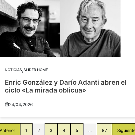
,
NOTICIAS
SLIDER HOME
Enric González y Darío Adanti abren el
ciclo «La mirada oblicua»
24/04/2026
Anterior
1
2
3
4
5
…
87
Siguient