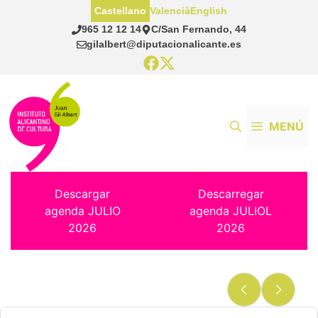
Saltar
Castellano
Valencià
English
al
965 12 12 14
C/San Fernando, 44
contenido
gilalbert@diputacionalicante.es
MENÚ
Descargar
Descarregar
agenda JULIO
agenda JULIOL
2026
2026