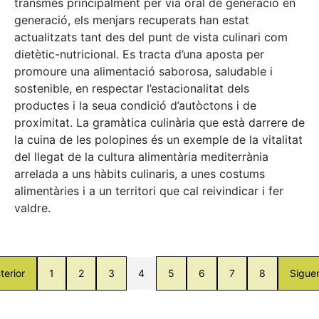
transmès principalment per via oral de generació en
generació, els menjars recuperats han estat
actualitzats tant des del punt de vista culinari com
dietètic-nutricional. Es tracta d’una aposta per
promoure una alimentació saborosa, saludable i
sostenible, en respectar l’estacionalitat dels
productes i la seua condició d’autòctons i de
proximitat. La gramàtica culinària que està darrere de
la cuina de les polopines és un exemple de la vitalitat
del llegat de la cultura alimentària mediterrània
arrelada a uns hàbits culinaris, a unes costums
alimentàries i a un territori que cal reivindicar i fer
valdre.
terior
1
2
3
4
5
6
7
8
Sigue