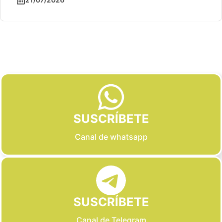
Slide 2 of 6
SUSCRÍBETE
Canal de whatsapp
SUSCRÍBETE
Canal de Telegram