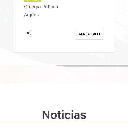
Colegio Público
Aigües
E
VER DETALLE
Noticias