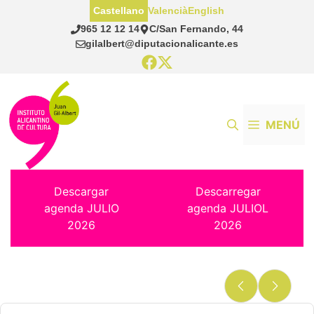
Saltar
Castellano
Valencià
English
al
965 12 12 14
C/San Fernando, 44
contenido
gilalbert@diputacionalicante.es
MENÚ
Descargar
Descarregar
agenda JULIO
agenda JULIOL
2026
2026