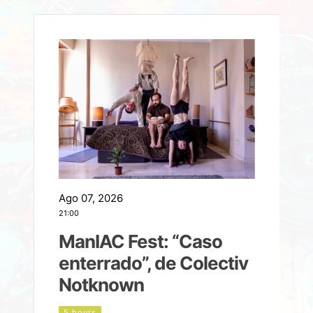
Ago 07, 2026
A
21:00
2
ManIAC Fest: “Caso
a
enterrado”, de Colectiv
Notknown
n
5 hours