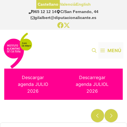
Saltar
Castellano
Valencià
English
al
965 12 12 14
C/San Fernando, 44
contenido
gilalbert@diputacionalicante.es
MENÚ
Descargar
Descarregar
agenda JULIO
agenda JULIOL
2026
2026