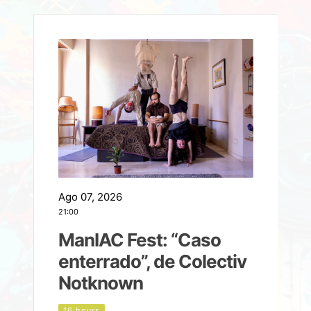
Ago 07, 2026
A
21:00
2
ManIAC Fest: “Caso
a
enterrado”, de Colectiv
Notknown
n
16 hours