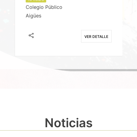
Colegio Público
Aigües
E
VER DETALLE
Noticias