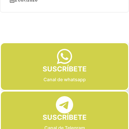
Slide 2 of 6
SUSCRÍBETE
Canal de whatsapp
SUSCRÍBETE
Canal de Telegram