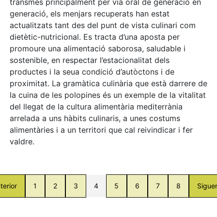
transmès principalment per via oral de generació en
generació, els menjars recuperats han estat
actualitzats tant des del punt de vista culinari com
dietètic-nutricional. Es tracta d’una aposta per
promoure una alimentació saborosa, saludable i
sostenible, en respectar l’estacionalitat dels
productes i la seua condició d’autòctons i de
proximitat. La gramàtica culinària que està darrere de
la cuina de les polopines és un exemple de la vitalitat
del llegat de la cultura alimentària mediterrània
arrelada a uns hàbits culinaris, a unes costums
alimentàries i a un territori que cal reivindicar i fer
valdre.
terior
1
2
3
4
5
6
7
8
Sigue