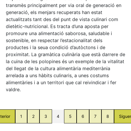
transmès principalment per via oral de generació en
generació, els menjars recuperats han estat
actualitzats tant des del punt de vista culinari com
dietètic-nutricional. Es tracta d’una aposta per
promoure una alimentació saborosa, saludable i
sostenible, en respectar l’estacionalitat dels
productes i la seua condició d’autòctons i de
proximitat. La gramàtica culinària que està darrere de
la cuina de les polopines és un exemple de la vitalitat
del llegat de la cultura alimentària mediterrània
arrelada a uns hàbits culinaris, a unes costums
alimentàries i a un territori que cal reivindicar i fer
valdre.
terior
1
2
3
4
5
6
7
8
Sigue