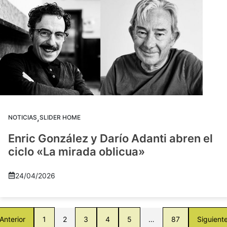
,
NOTICIAS
SLIDER HOME
Enric González y Darío Adanti abren el
ciclo «La mirada oblicua»
24/04/2026
Anterior
1
2
3
4
5
…
87
Siguient