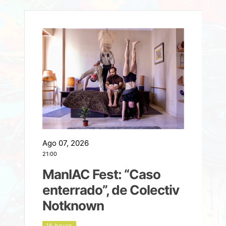
Ago 07, 2026
A
21:00
2
ManIAC Fest: “Caso
a
enterrado”, de Colectiv
Notknown
n
16 hours