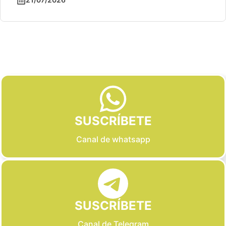
Slide 2 of 6
SUSCRÍBETE
Canal de whatsapp
SUSCRÍBETE
Canal de Telegram