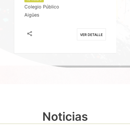
Colegio Público
Aigües
E
VER DETALLE
Noticias