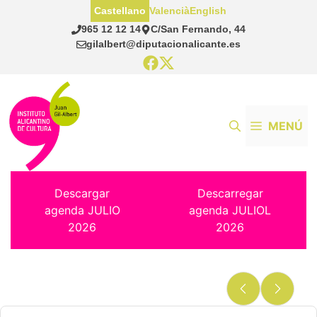
Saltar
Castellano
Valencià
English
al
965 12 12 14
C/San Fernando, 44
contenido
gilalbert@diputacionalicante.es
MENÚ
Descargar
Descarregar
agenda JULIO
agenda JULIOL
2026
2026