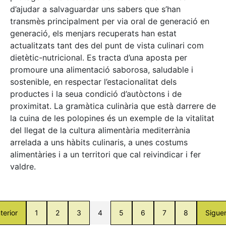
d’ajudar a salvaguardar uns sabers que s’han
transmès principalment per via oral de generació en
generació, els menjars recuperats han estat
actualitzats tant des del punt de vista culinari com
dietètic-nutricional. Es tracta d’una aposta per
promoure una alimentació saborosa, saludable i
sostenible, en respectar l’estacionalitat dels
productes i la seua condició d’autòctons i de
proximitat. La gramàtica culinària que està darrere de
la cuina de les polopines és un exemple de la vitalitat
del llegat de la cultura alimentària mediterrània
arrelada a uns hàbits culinaris, a unes costums
alimentàries i a un territori que cal reivindicar i fer
valdre.
terior
1
2
3
4
5
6
7
8
Sigue