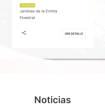
17 hours
Jardines de la Ermita
P
Finestrat
S
E
VER DETALLE
Noticias