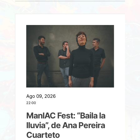
Ago 09, 2026
A
22:00
21
ManIAC Fest: “Baila la
a
lluvia”, de Ana Pereira
Cuarteto