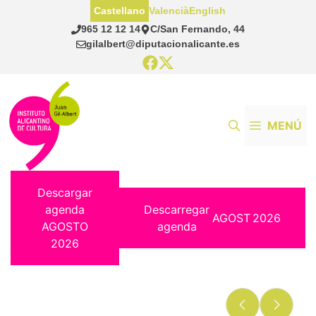
Saltar
Castellano
Valencià
English
al
965 12 12 14
C/San Fernando, 44
contenido
gilalbert@diputacionalicante.es
MENÚ
Descargar
agenda
Descarregar
AGOST
2026
AGOSTO
agenda
2026