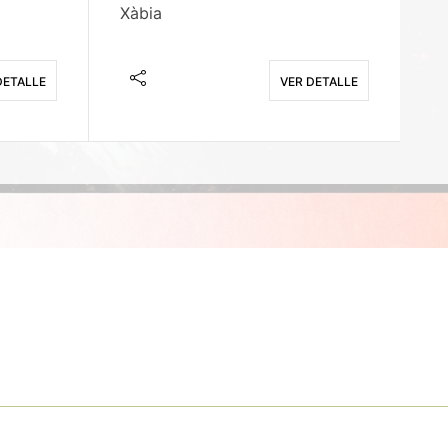
Xàbia
M
DETALLE
VER DETALLE