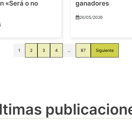
n «Será o no
ganadores
20/05/2026
6
1
2
3
4
…
87
Siguiente
ltimas publicacion