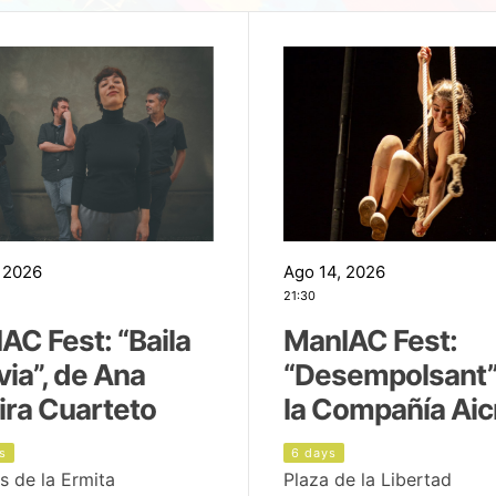
 2026
Ago 14, 2026
21:30
AC Fest: “Baila
ManIAC Fest:
uvia”, de Ana
“Desempolsant”
ira Cuarteto
la Compañía Aic
s
6 days
s de la Ermita
Plaza de la Libertad