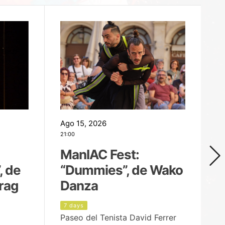
Ago 15, 2026
Ag
21:00
19
ManIAC Fest:
M
, de
“Dummies”, de Wako
n
rag
Danza
Í
7 days
8
Paseo del Tenista David Ferrer
Ce