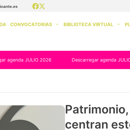
icante.es
DA
CONVOCATORIAS
BIBLIOTECA VIRTUAL
P
gar agenda JULIO 2026
Descarregar agenda JULI
Patrimonio, 
centran est