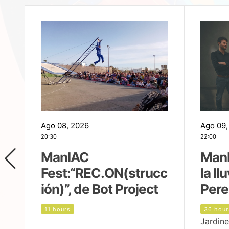
Ago 08, 2026
Ago 09,
20:30
22:00
ManIAC
ManI
Fest:“REC.ON(strucc
la ll
ión)”, de Bot Project
Pere
11 hours
36 hour
Jardine