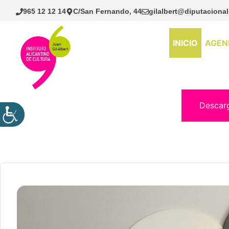
Saltar
965 12 12 14
C/San Fernando, 44
gilalbert@diputacional
al
contenido
INICIO
AGEN
Descar