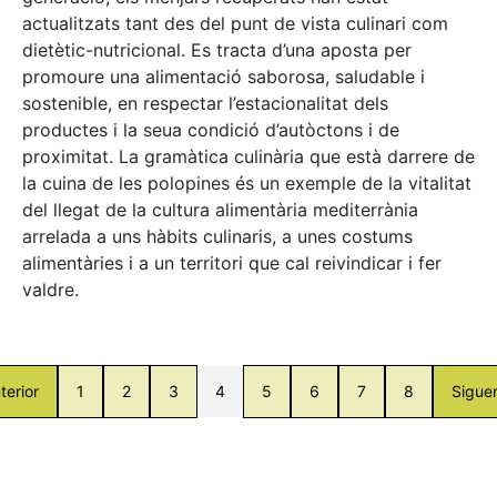
actualitzats tant des del punt de vista culinari com
dietètic-nutricional. Es tracta d’una aposta per
promoure una alimentació saborosa, saludable i
sostenible, en respectar l’estacionalitat dels
productes i la seua condició d’autòctons i de
proximitat. La gramàtica culinària que està darrere de
la cuina de les polopines és un exemple de la vitalitat
del llegat de la cultura alimentària mediterrània
arrelada a uns hàbits culinaris, a unes costums
alimentàries i a un territori que cal reivindicar i fer
valdre.
terior
1
2
3
4
5
6
7
8
Sigue