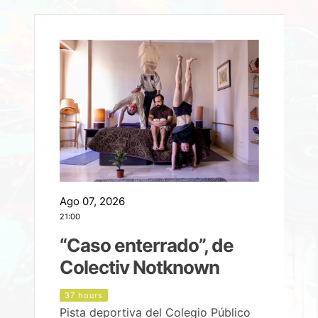
Ago 07, 2026
A
21:00
2
e
“Caso enterrado”, de
Colectiv Notknown
d
37 hours
Pista deportiva del Colegio Público
P