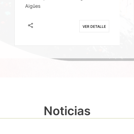
Aigües
A
E
VER DETALLE
Noticias