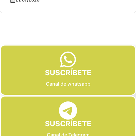
Slide 2 of 6
SUSCRÍBETE
Canal de whatsapp
SUSCRÍBETE
Canal de Telegram