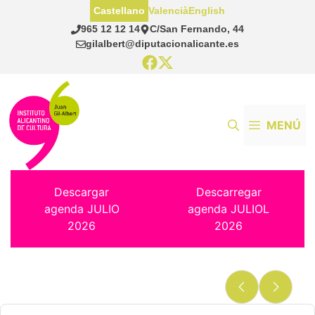
Saltar
Castellano
Valencià
English
al
965 12 12 14
C/San Fernando, 44
contenido
gilalbert@diputacionalicante.es
MENÚ
Descargar
Descarregar
agenda JULIO
agenda JULIOL
2026
2026