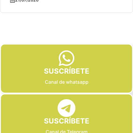
Slide 2 of 6
SUSCRÍBETE
Canal de whatsapp
SUSCRÍBETE
Canal de Telegram