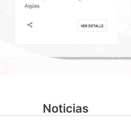
Aigües
A
E
VER DETALLE
Noticias