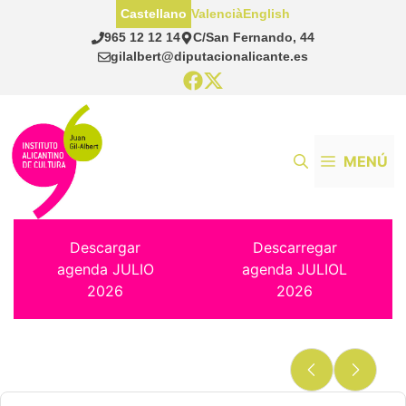
Saltar
Castellano
Valencià
English
al
965 12 12 14
C/San Fernando, 44
contenido
gilalbert@diputacionalicante.es
MENÚ
Descargar
Descarregar
agenda JULIO
agenda JULIOL
2026
2026