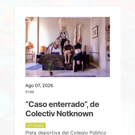
Ago 07, 2026
A
21:00
2
e
“Caso enterrado”, de
Colectiv Notknown
d
27 hours
Pista deportiva del Colegio Público
P