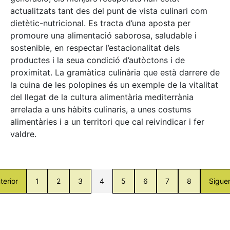
actualitzats tant des del punt de vista culinari com
dietètic-nutricional. Es tracta d’una aposta per
promoure una alimentació saborosa, saludable i
sostenible, en respectar l’estacionalitat dels
productes i la seua condició d’autòctons i de
proximitat. La gramàtica culinària que està darrere de
la cuina de les polopines és un exemple de la vitalitat
del llegat de la cultura alimentària mediterrània
arrelada a uns hàbits culinaris, a unes costums
alimentàries i a un territori que cal reivindicar i fer
valdre.
terior
1
2
3
4
5
6
7
8
Sigue