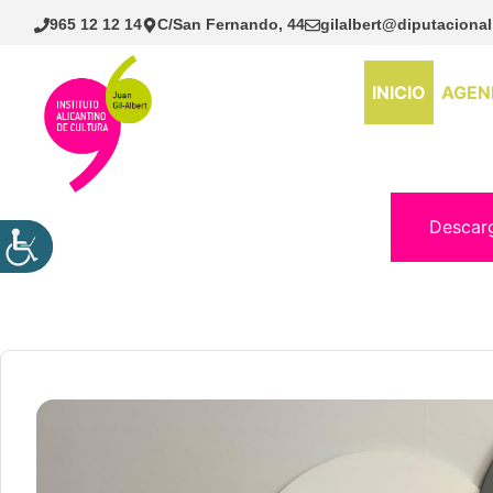
Saltar
965 12 12 14
C/San Fernando, 44
gilalbert@diputacional
al
contenido
INICIO
AGEN
Descar