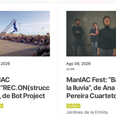
 2026
Ago 09, 2026
22:00
IAC
ManIAC Fest: “B
:“REC.ON(strucc
la lluvia”, de Ana
, de Bot Project
Pereira Cuartet
s
2 days
Jardines de la Ermita