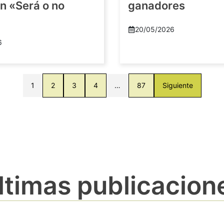
n «Será o no
ganadores
20/05/2026
6
1
2
3
4
…
87
Siguiente
ltimas publicacion