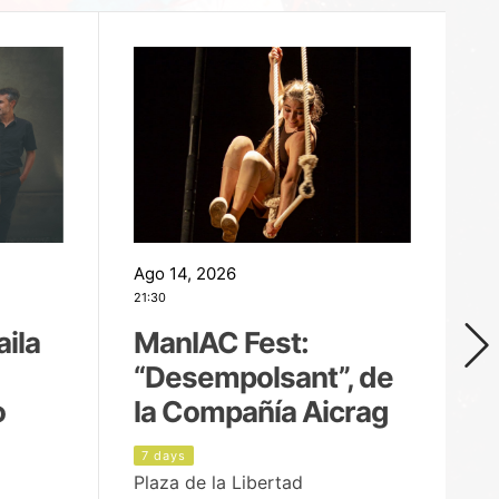
Ago 14, 2026
Ag
21:30
21
aila
ManIAC Fest:
M
“Desempolsant”, de
“
o
la Compañía Aicrag
D
7 days
8
Plaza de la Libertad
Pa