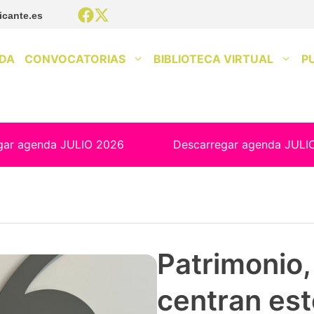
icante.es
DA
CONVOCATORIAS
BIBLIOTECA VIRTUAL
P
gar agenda JULIO 2026
Descarregar agenda JULI
Patrimonio, 
centran est