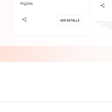
Aigües
E
VER DETALLE