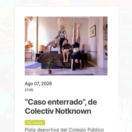
Ago 07, 2026
A
21:00
2
e
“Caso enterrado”, de
Colectiv Notknown
d
32 hours
Pista deportiva del Colegio Público
P