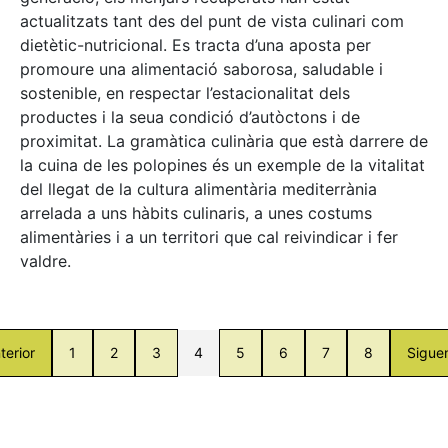
actualitzats tant des del punt de vista culinari com
dietètic-nutricional. Es tracta d’una aposta per
promoure una alimentació saborosa, saludable i
sostenible, en respectar l’estacionalitat dels
productes i la seua condició d’autòctons i de
proximitat. La gramàtica culinària que està darrere de
la cuina de les polopines és un exemple de la vitalitat
del llegat de la cultura alimentària mediterrània
arrelada a uns hàbits culinaris, a unes costums
alimentàries i a un territori que cal reivindicar i fer
valdre.
terior
1
2
3
4
5
6
7
8
Sigue