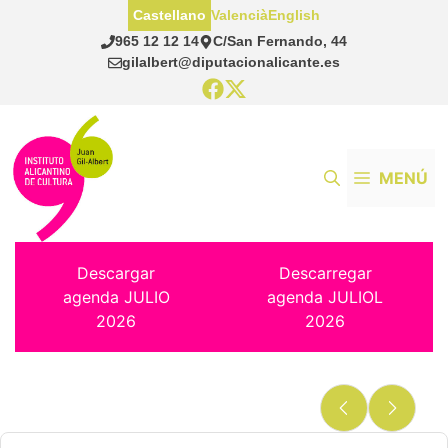
Saltar
Castellano
Valencià
English
al
965 12 12 14
C/San Fernando, 44
contenido
gilalbert@diputacionalicante.es
MENÚ
Descargar
Descarregar
agenda JULIO
agenda JULIOL
2026
2026