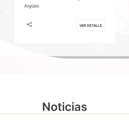
Aigües
A
E
VER DETALLE
Noticias