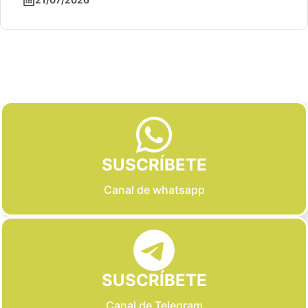
Slide 2 of 6
SUSCRÍBETE
Canal de whatsapp
SUSCRÍBETE
Canal de Telegram