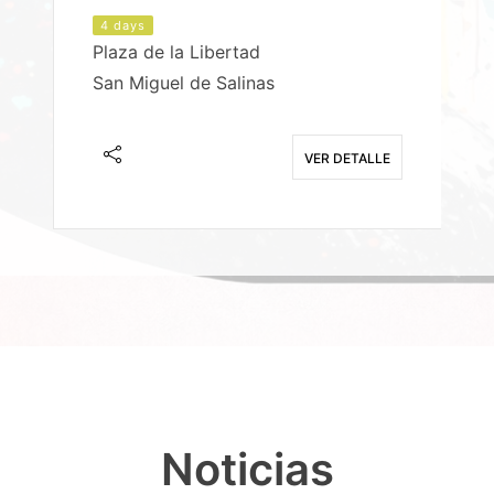
4 days
Plaza de la Libertad
P
San Miguel de Salinas
X
E
VER DETALLE
Noticias