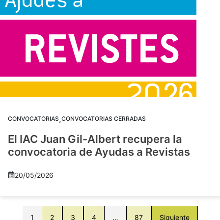
,
CONVOCATORIAS
CONVOCATORIAS CERRADAS
El IAC Juan Gil-Albert recupera la
convocatoria de Ayudas a Revistas
20/05/2026
1
2
3
4
…
87
Siguiente