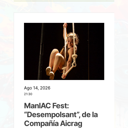
Ago 14, 2026
A
21:30
21
ManIAC Fest:
a
“Desempolsant”, de la
Compañía Aicrag