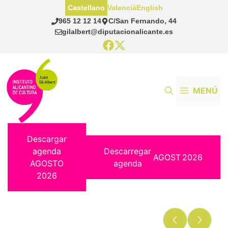
Saltar
Castellano
Valencià
English
al
965 12 12 14
C/San Fernando, 44
contenido
gilalbert@diputacionalicante.es
MENÚ
Descargar
agenda
Descarregar
AGOST
2026
AGOSTO
agenda
2026