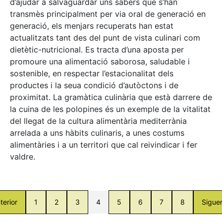
d’ajudar a salvaguardar uns sabers que s’han
transmès principalment per via oral de generació en
generació, els menjars recuperats han estat
actualitzats tant des del punt de vista culinari com
dietètic-nutricional. Es tracta d’una aposta per
promoure una alimentació saborosa, saludable i
sostenible, en respectar l’estacionalitat dels
productes i la seua condició d’autòctons i de
proximitat. La gramàtica culinària que està darrere de
la cuina de les polopines és un exemple de la vitalitat
del llegat de la cultura alimentària mediterrània
arrelada a uns hàbits culinaris, a unes costums
alimentàries i a un territori que cal reivindicar i fer
valdre.
terior
1
2
3
4
5
6
7
8
Sigue