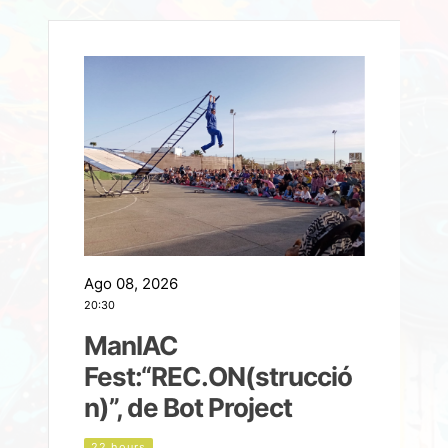
Ago 08, 2026
A
20:30
2
ManIAC
M
a
Fest:“REC.ON(strucció
l
n)”, de Bot Project
22 hours