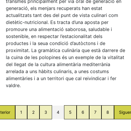
transmès principalment per via oral de generació en
generació, els menjars recuperats han estat
actualitzats tant des del punt de vista culinari com
dietètic-nutricional. Es tracta d’una aposta per
promoure una alimentació saborosa, saludable i
sostenible, en respectar l’estacionalitat dels
productes i la seua condició d’autòctons i de
proximitat. La gramàtica culinària que està darrere de
la cuina de les polopines és un exemple de la vitalitat
del llegat de la cultura alimentària mediterrània
arrelada a uns hàbits culinaris, a unes costums
alimentàries i a un territori que cal reivindicar i fer
valdre.
terior
1
2
3
4
5
6
7
8
Sigue