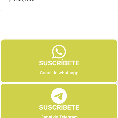
Slide 2 of 6
SUSCRÍBETE
Canal de whatsapp
SUSCRÍBETE
Canal de Telegram