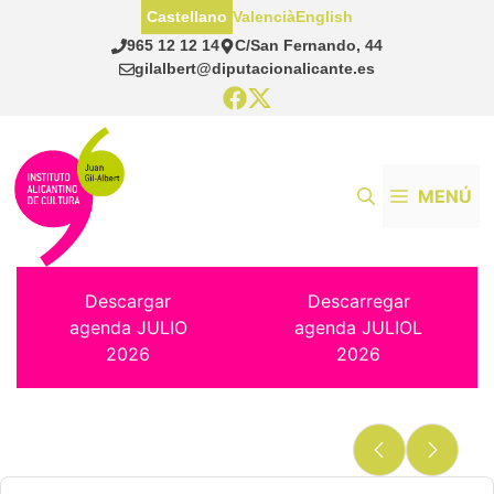
Saltar
Castellano
Valencià
English
al
965 12 12 14
C/San Fernando, 44
contenido
gilalbert@diputacionalicante.es
MENÚ
Descargar
Descarregar
agenda JULIO
agenda JULIOL
2026
2026