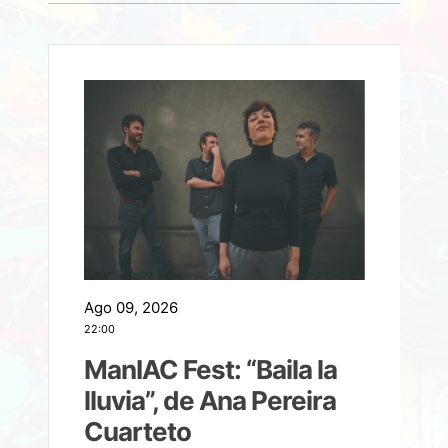
Ago 09, 2026
A
22:00
21
ManIAC Fest: “Baila la
a
lluvia”, de Ana Pereira
Cuarteto