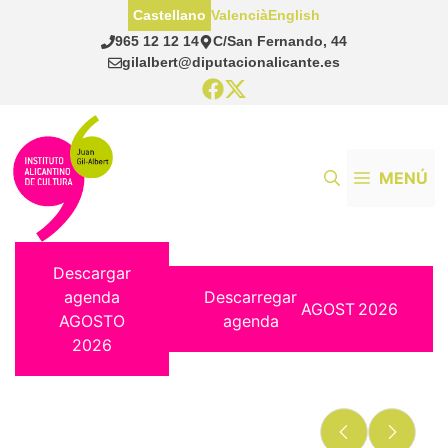
Saltar
Castellano
Valencià
English
al
965 12 12 14
C/San Fernando, 44
contenido
gilalbert@diputacionalicante.es
MENÚ
Descargar
agenda
Descarregar
AGOST
2026
AGOSTO
agenda
2026