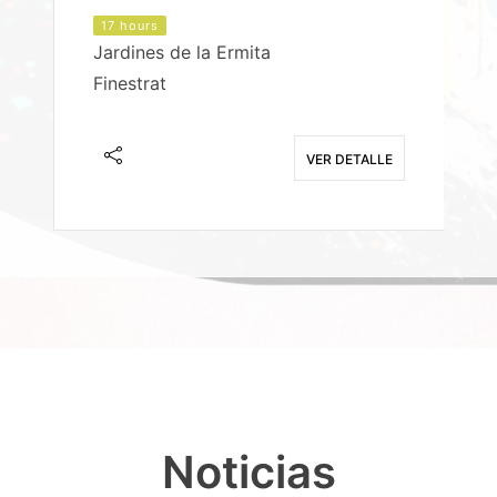
17 hours
Jardines de la Ermita
P
Finestrat
S
E
VER DETALLE
Noticias