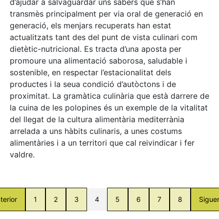
d’ajudar a salvaguardar uns sabers que s’han
transmès principalment per via oral de generació en
generació, els menjars recuperats han estat
actualitzats tant des del punt de vista culinari com
dietètic-nutricional. Es tracta d’una aposta per
promoure una alimentació saborosa, saludable i
sostenible, en respectar l’estacionalitat dels
productes i la seua condició d’autòctons i de
proximitat. La gramàtica culinària que està darrere de
la cuina de les polopines és un exemple de la vitalitat
del llegat de la cultura alimentària mediterrània
arrelada a uns hàbits culinaris, a unes costums
alimentàries i a un territori que cal reivindicar i fer
valdre.
terior
1
2
3
4
5
6
7
8
Sigue