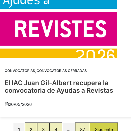
,
CONVOCATORIAS
CONVOCATORIAS CERRADAS
El IAC Juan Gil-Albert recupera la
convocatoria de Ayudas a Revistas
20/05/2026
1
2
3
4
…
87
Siguiente