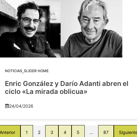
,
NOTICIAS
SLIDER HOME
Enric González y Darío Adanti abren el
ciclo «La mirada oblicua»
24/04/2026
Anterior
1
2
3
4
5
…
87
Siguient