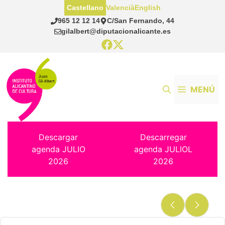
Saltar
Castellano
Valencià
English
al
965 12 12 14
C/San Fernando, 44
contenido
gilalbert@diputacionalicante.es
MENÚ
Descargar
Descarregar
agenda JULIO
agenda JULIOL
2026
2026