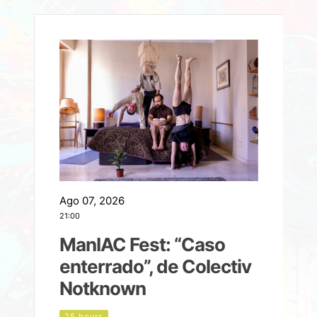
Ago 07, 2026
A
21:00
2
ManIAC Fest: “Caso
a
enterrado”, de Colectiv
Notknown
d
25 hours