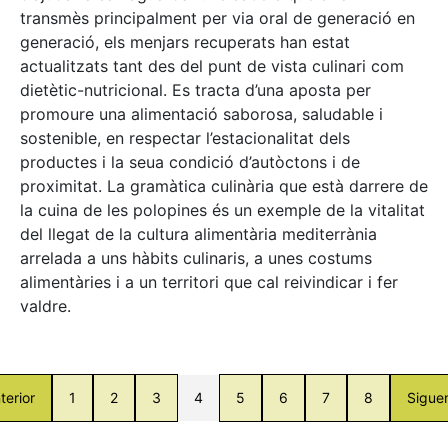
transmès principalment per via oral de generació en
generació, els menjars recuperats han estat
actualitzats tant des del punt de vista culinari com
dietètic-nutricional. Es tracta d’una aposta per
promoure una alimentació saborosa, saludable i
sostenible, en respectar l’estacionalitat dels
productes i la seua condició d’autòctons i de
proximitat. La gramàtica culinària que està darrere de
la cuina de les polopines és un exemple de la vitalitat
del llegat de la cultura alimentària mediterrània
arrelada a uns hàbits culinaris, a unes costums
alimentàries i a un territori que cal reivindicar i fer
valdre.
terior
1
2
3
4
5
6
7
8
Sigue