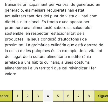
transmès principalment per via oral de generació en
generació, els menjars recuperats han estat
actualitzats tant des del punt de vista culinari com
dietètic-nutricional. Es tracta d’una aposta per
promoure una alimentació saborosa, saludable i
sostenible, en respectar l’estacionalitat dels
productes i la seua condició d’autòctons i de
proximitat. La gramàtica culinària que està darrere de
la cuina de les polopines és un exemple de la vitalitat
del llegat de la cultura alimentària mediterrània
arrelada a uns hàbits culinaris, a unes costums
alimentàries i a un territori que cal reivindicar i fer
valdre.
terior
1
2
3
4
5
6
7
8
Sigue