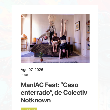
Ago 07, 2026
A
21:00
2
ManIAC Fest: “Caso
a
enterrado”, de Colectiv
Notknown
n
10 hours