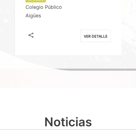
Colegio Público
Aigües
E
VER DETALLE
Noticias