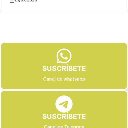
Slide 2 of 6
SUSCRÍBETE
Canal de whatsapp
SUSCRÍBETE
Canal de Telegram