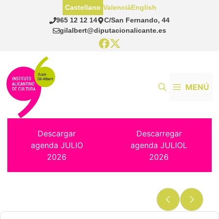
Saltar
Castellano
Valencià
English
al
965 12 12 14
C/San Fernando, 44
contenido
gilalbert@diputacionalicante.es
MENÚ
Descargar
Descarregar
agenda JULIO
agenda JULIOL
2026
2026