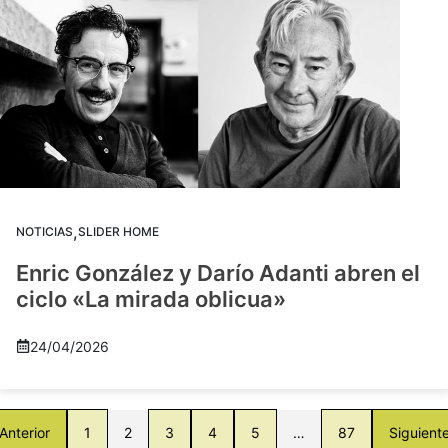
,
NOTICIAS
SLIDER HOME
Enric González y Darío Adanti abren el
ciclo «La mirada oblicua»
24/04/2026
Anterior
1
2
3
4
5
…
87
Siguient