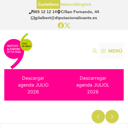
Saltar
Castellano
Valencià
English
al
965 12 12 14
C/San Fernando, 44
contenido
gilalbert@diputacionalicante.es
MENÚ
Descargar
Descarregar
agenda JULIO
agenda JULIOL
2026
2026