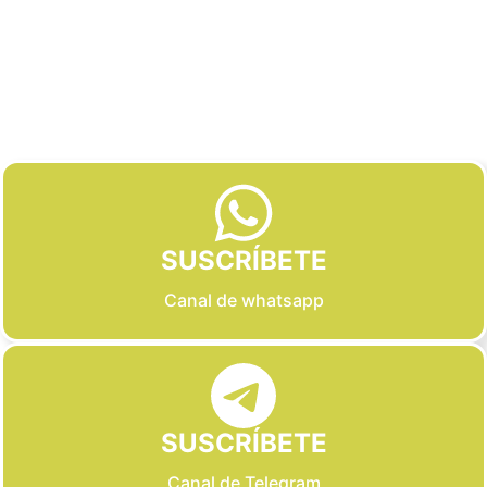
Slide 5 of 6
SUSCRÍBETE
Canal de whatsapp
SUSCRÍBETE
Canal de Telegram