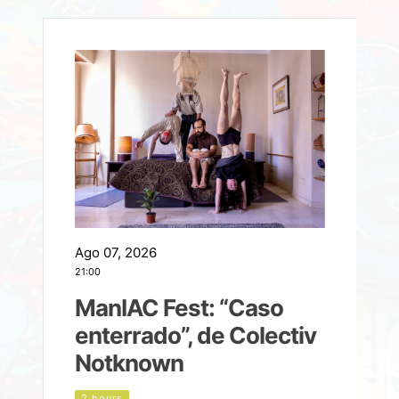
Ago 07, 2026
A
21:00
2
ManIAC Fest: “Caso
a
enterrado”, de Colectiv
Notknown
n
2 hours