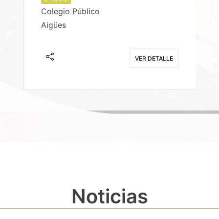
Colegio Público
Aigües
E
VER DETALLE
Noticias