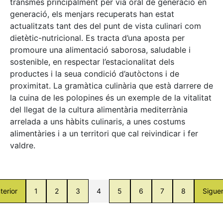
transmès principalment per via oral de generació en
generació, els menjars recuperats han estat
actualitzats tant des del punt de vista culinari com
dietètic-nutricional. Es tracta d’una aposta per
promoure una alimentació saborosa, saludable i
sostenible, en respectar l’estacionalitat dels
productes i la seua condició d’autòctons i de
proximitat. La gramàtica culinària que està darrere de
la cuina de les polopines és un exemple de la vitalitat
del llegat de la cultura alimentària mediterrània
arrelada a uns hàbits culinaris, a unes costums
alimentàries i a un territori que cal reivindicar i fer
valdre.
terior
1
2
3
4
5
6
7
8
Sigue