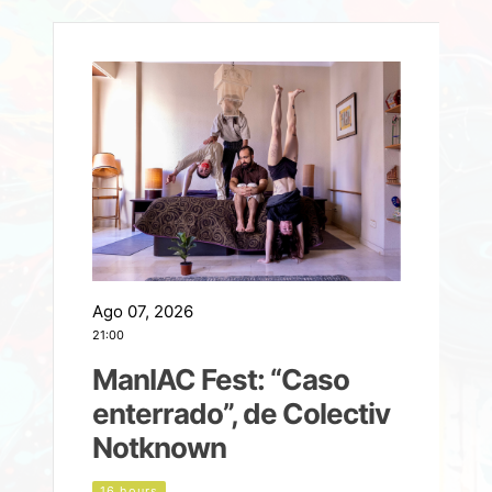
Ago 07, 2026
A
21:00
2
ManIAC Fest: “Caso
a
enterrado”, de Colectiv
Notknown
n
16 hours