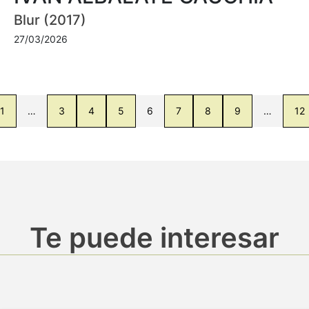
Blur (2017)
27/03/2026
1
…
3
4
5
6
7
8
9
…
12
Te puede interesar