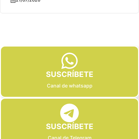
Slide 2 of 6
SUSCRÍBETE
Canal de whatsapp
SUSCRÍBETE
Canal de Telegram