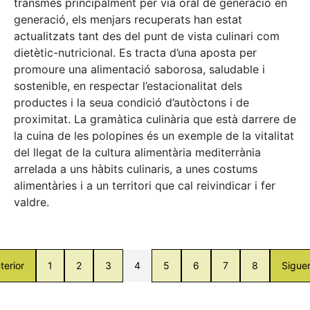
transmès principalment per via oral de generació en
generació, els menjars recuperats han estat
actualitzats tant des del punt de vista culinari com
dietètic-nutricional. Es tracta d’una aposta per
promoure una alimentació saborosa, saludable i
sostenible, en respectar l’estacionalitat dels
productes i la seua condició d’autòctons i de
proximitat. La gramàtica culinària que està darrere de
la cuina de les polopines és un exemple de la vitalitat
del llegat de la cultura alimentària mediterrània
arrelada a uns hàbits culinaris, a unes costums
alimentàries i a un territori que cal reivindicar i fer
valdre.
terior
1
2
3
4
5
6
7
8
Sigue