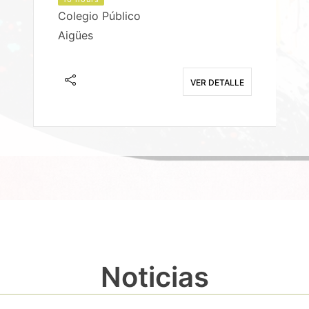
Colegio Público
Aigües
E
VER DETALLE
Noticias