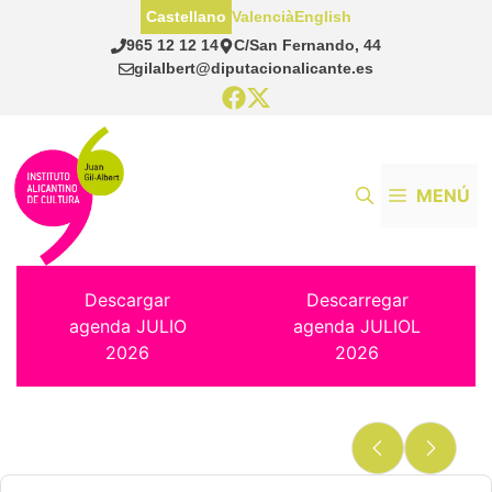
Saltar
Castellano
Valencià
English
al
965 12 12 14
C/San Fernando, 44
contenido
gilalbert@diputacionalicante.es
MENÚ
Descargar
Descarregar
agenda JULIO
agenda JULIOL
2026
2026