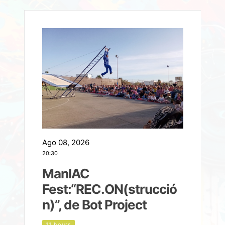
Ago 08, 2026
A
20:30
2
ManIAC
M
a
Fest:“REC.ON(strucció
l
n)”, de Bot Project
11 hours