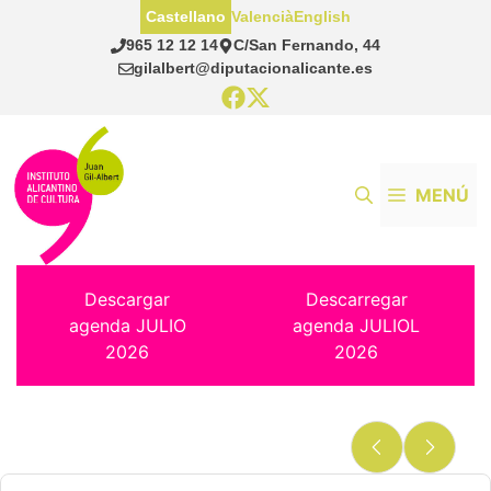
Saltar
Castellano
Valencià
English
al
965 12 12 14
C/San Fernando, 44
contenido
gilalbert@diputacionalicante.es
MENÚ
Descargar
Descarregar
agenda JULIO
agenda JULIOL
2026
2026