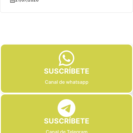
Slide 2 of 6
SUSCRÍBETE
Canal de whatsapp
SUSCRÍBETE
Canal de Telegram