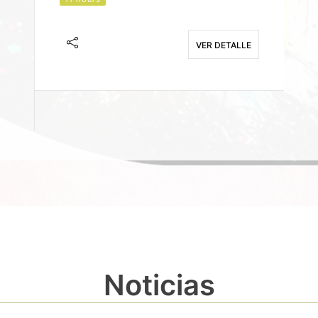
J
F
VER DETALLE
E
Noticias