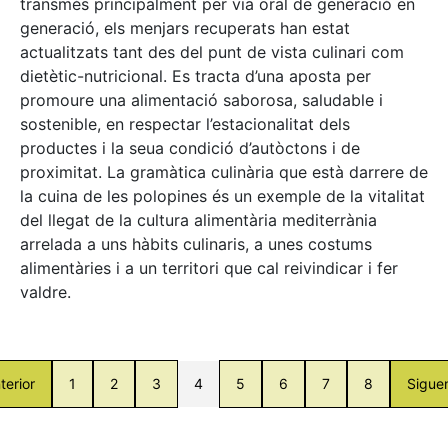
transmès principalment per via oral de generació en
generació, els menjars recuperats han estat
actualitzats tant des del punt de vista culinari com
dietètic-nutricional. Es tracta d’una aposta per
promoure una alimentació saborosa, saludable i
sostenible, en respectar l’estacionalitat dels
productes i la seua condició d’autòctons i de
proximitat. La gramàtica culinària que està darrere de
la cuina de les polopines és un exemple de la vitalitat
del llegat de la cultura alimentària mediterrània
arrelada a uns hàbits culinaris, a unes costums
alimentàries i a un territori que cal reivindicar i fer
valdre.
terior
1
2
3
4
5
6
7
8
Sigue