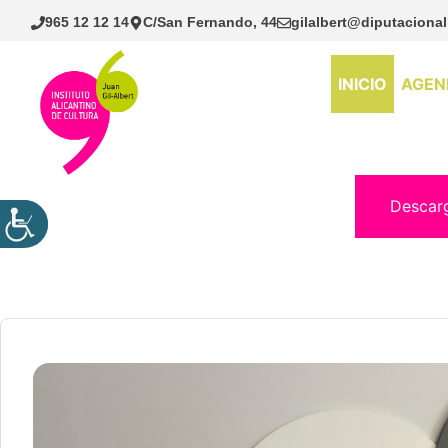
Saltar
965 12 12 14
C/San Fernando, 44
gilalbert@diputacional
al
contenido
INICIO
AGEN
Descar