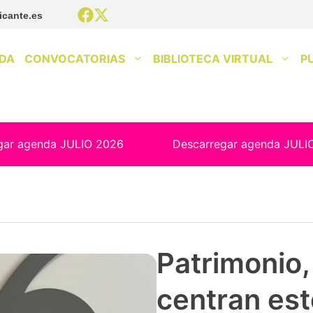
icante.es
DA
CONVOCATORIAS
BIBLIOTECA VIRTUAL
P
gar agenda JULIO 2026
Descarregar agenda JULI
Patrimonio, 
centran est