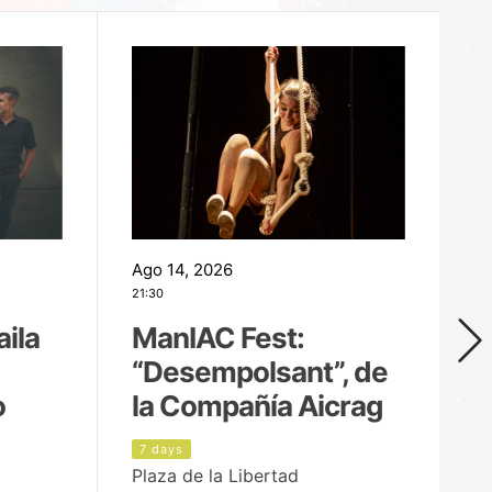
Ago 14, 2026
Ag
21:30
21
aila
ManIAC Fest:
M
“Desempolsant”, de
“
o
la Compañía Aicrag
D
7 days
8
Plaza de la Libertad
Pa