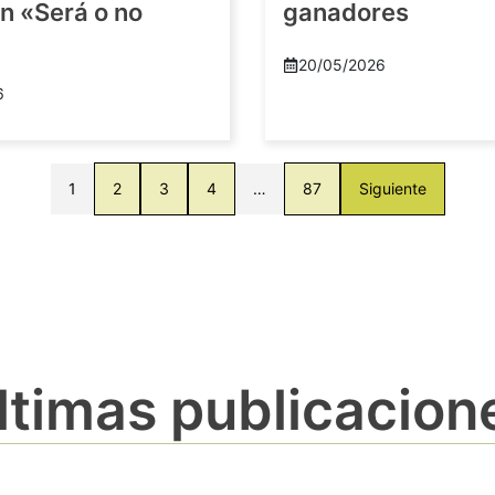
n «Será o no
ganadores
20/05/2026
6
1
2
3
4
…
87
Siguiente
ltimas publicacion