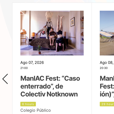
Ago 07, 2026
Ago 08,
21:00
20:30
ManIAC Fest: “Caso
Man
enterrado”, de
Fest
Colectiv Notknown
ión)”
6 hours
29 hour
Colegio Público