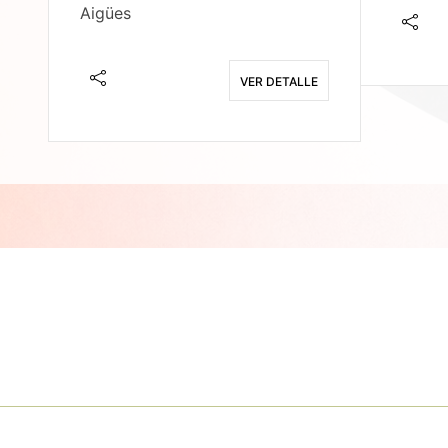
Aigües
E
VER DETALLE