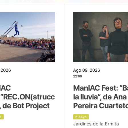
 2026
Ago 09, 2026
22:00
IAC
ManIAC Fest: “B
:“REC.ON(strucc
la lluvia”, de Ana
, de Bot Project
Pereira Cuartet
s
2 days
Jardines de la Ermita