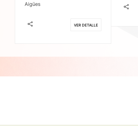
Aigües
E
VER DETALLE