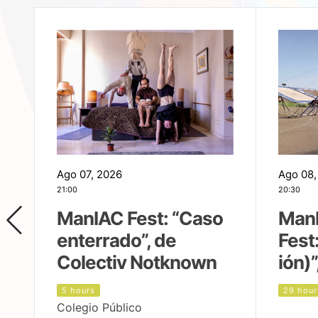
Ago 07, 2026
Ago 08,
21:00
20:30
ManIAC Fest: “Caso
Man
enterrado”, de
Fest
Colectiv Notknown
ión)”
5 hours
29 hour
Colegio Público