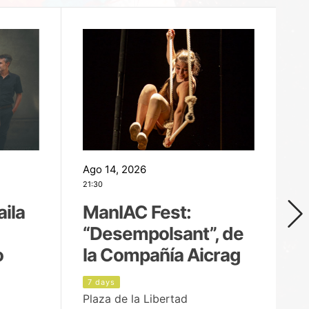
Ago 14, 2026
Ag
21:30
21
aila
ManIAC Fest:
M
“Desempolsant”, de
“
o
la Compañía Aicrag
D
7 days
8
Plaza de la Libertad
Pa