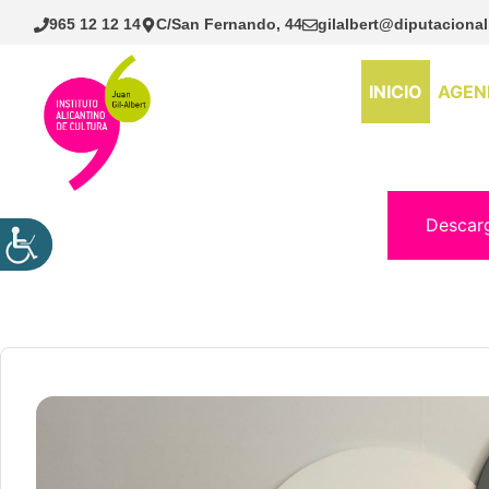
Saltar
965 12 12 14
C/San Fernando, 44
gilalbert@diputacional
al
contenido
INICIO
AGEN
Descar