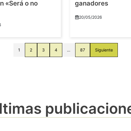
n «Será o no
ganadores
20/05/2026
6
1
2
3
4
…
87
Siguiente
ltimas publicacion