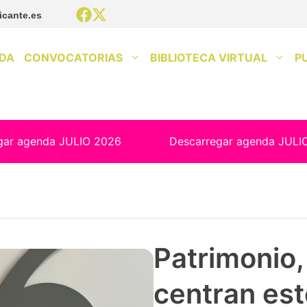
icante.es
DA
CONVOCATORIAS
BIBLIOTECA VIRTUAL
P
gar agenda JULIO 2026
Descarregar agenda JULI
Patrimonio, 
centran est