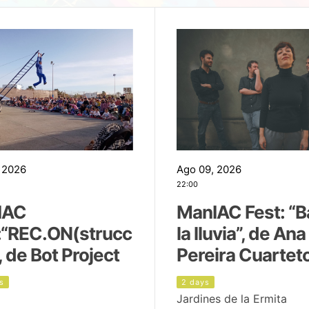
 2026
Ago 09, 2026
22:00
IAC
ManIAC Fest: “B
:“REC.ON(strucc
la lluvia”, de Ana
, de Bot Project
Pereira Cuartet
s
2 days
Jardines de la Ermita