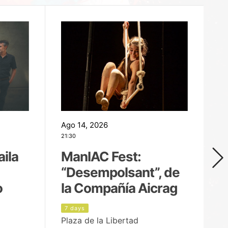
Ago 14, 2026
Ag
21:30
21
aila
ManIAC Fest:
M
“Desempolsant”, de
“
o
la Compañía Aicrag
D
7 days
8
Plaza de la Libertad
Pa