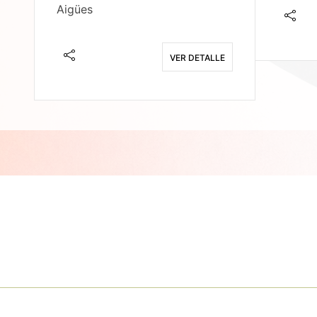
Aigües
E
VER DETALLE