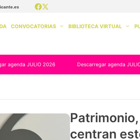
icante.es
DA
CONVOCATORIAS
BIBLIOTECA VIRTUAL
P
gar agenda JULIO 2026
Descarregar agenda JULI
Patrimonio, 
centran est