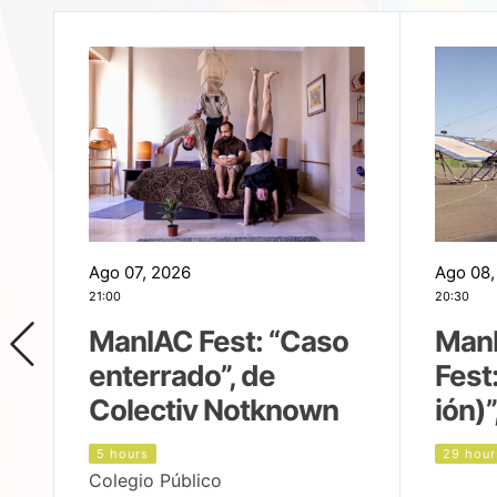
Ago 07, 2026
Ago 08,
21:00
20:30
ManIAC Fest: “Caso
Man
enterrado”, de
Fest
Colectiv Notknown
ión)”
5 hours
29 hour
Colegio Público