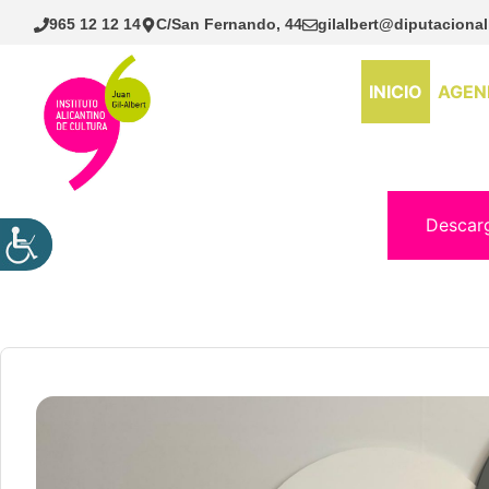
Saltar
965 12 12 14
C/San Fernando, 44
gilalbert@diputacional
al
contenido
INICIO
AGEN
Descar