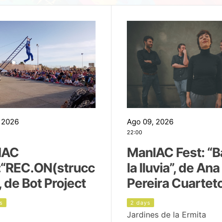
 2026
Ago 09, 2026
22:00
IAC
ManIAC Fest: “B
:“REC.ON(strucc
la lluvia”, de Ana
, de Bot Project
Pereira Cuartet
s
2 days
Jardines de la Ermita