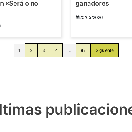
n «Será o no
ganadores
20/05/2026
6
1
2
3
4
…
87
Siguiente
ltimas publicacion