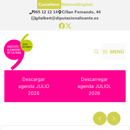
Saltar
Castellano
Valencià
English
al
965 12 12 14
C/San Fernando, 44
contenido
gilalbert@diputacionalicante.es
MENÚ
Descargar
Descarregar
agenda JULIO
agenda JULIOL
2026
2026