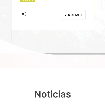
J
F
VER DETALLE
E
Noticias