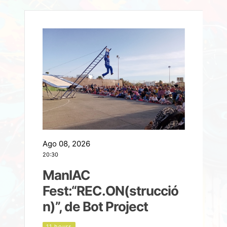
Ago 08, 2026
A
20:30
2
ManIAC
M
a
Fest:“REC.ON(strucció
l
n)”, de Bot Project
11 hours