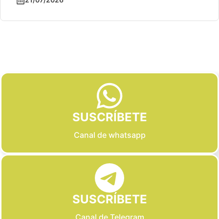
Slide 2 of 6
SUSCRÍBETE
Canal de whatsapp
SUSCRÍBETE
Canal de Telegram