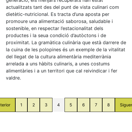
actualitzats tant des del punt de vista culinari com
dietètic-nutricional. Es tracta d’una aposta per
promoure una alimentació saborosa, saludable i
sostenible, en respectar l’estacionalitat dels
productes i la seua condició d’autòctons i de
proximitat. La gramàtica culinària que està darrere de
la cuina de les polopines és un exemple de la vitalitat
del llegat de la cultura alimentària mediterrània
arrelada a uns hàbits culinaris, a unes costums
alimentàries i a un territori que cal reivindicar i fer
valdre.
terior
1
2
3
4
5
6
7
8
Sigue