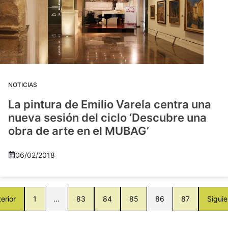
NOTICIAS
La pintura de Emilio Varela centra una
nueva sesión del ciclo ‘Descubre una
obra de arte en el MUBAG’
06/02/2018
erior
1
…
83
84
85
86
87
Siguie