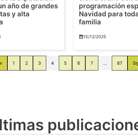
 un año de grandes
programación esp
as y alta
Navidad para toda
a
familia
6
15/12/2025
or
1
2
3
4
5
6
7
…
87
Si
ltimas publicacion