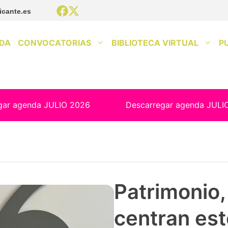
icante.es
DA
CONVOCATORIAS
BIBLIOTECA VIRTUAL
P
gar agenda JULIO 2026
Descarregar agenda JULI
Patrimonio, 
centran est