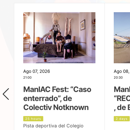
Ago 07, 2026
Ago 08,
21:00
20:30
ManIAC Fest: “Caso
ManI
enterrado”, de
“REC
Colectiv Notknown
, de 
25 hours
2 days
Pista deportiva del Colegio