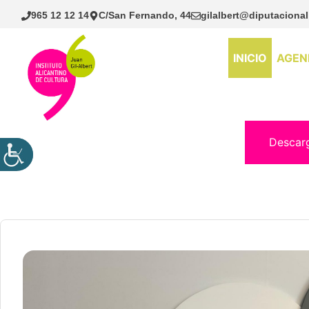
Saltar
965 12 12 14
C/San Fernando, 44
gilalbert@diputacional
al
contenido
INICIO
AGEN
Descar