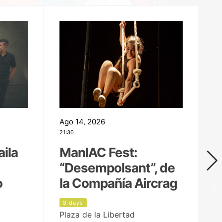
Ago 14, 2026
Ag
21:30
21
aila
ManIAC Fest:
M
“Desempolsant”, de
“
o
la Compañía Aircrag
D
8 days
9
Plaza de la Libertad
pa