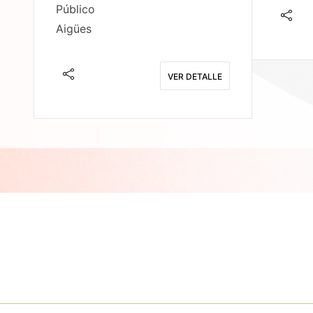
Público
Aigües
E
VER DETALLE