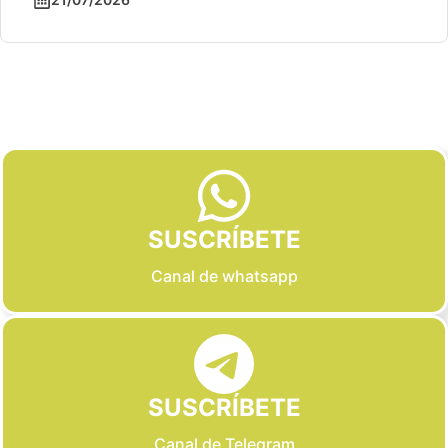
Slide 2 of 6
SUSCRÍBETE
Canal de whatsapp
SUSCRÍBETE
Canal de Telegram