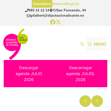
Saltar
Castellano
Valencià
English
al
965 12 12 14
C/San Fernando, 44
contenido
gilalbert@diputacionalicante.es
MENÚ
Descargar
Descarregar
agenda JULIO
agenda JULIOL
2026
2026