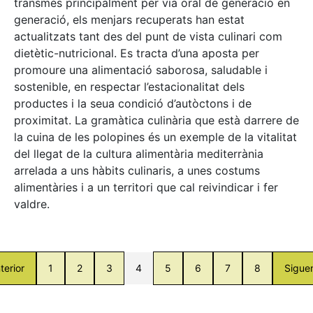
transmès principalment per via oral de generació en
generació, els menjars recuperats han estat
actualitzats tant des del punt de vista culinari com
dietètic-nutricional. Es tracta d’una aposta per
promoure una alimentació saborosa, saludable i
sostenible, en respectar l’estacionalitat dels
productes i la seua condició d’autòctons i de
proximitat. La gramàtica culinària que està darrere de
la cuina de les polopines és un exemple de la vitalitat
del llegat de la cultura alimentària mediterrània
arrelada a uns hàbits culinaris, a unes costums
alimentàries i a un territori que cal reivindicar i fer
valdre.
terior
1
2
3
4
5
6
7
8
Sigue