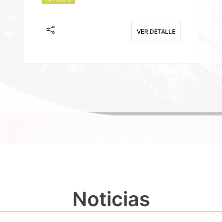
J
F
VER DETALLE
E
Noticias