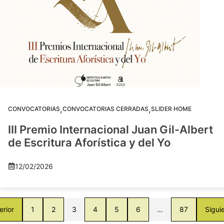
,
,
CONVOCATORIAS
CONVOCATORIAS CERRADAS
SLIDER HOME
III Premio Internacional Juan Gil-Albert
de Escritura Aforística y del Yo
12/02/2026
erior
1
2
3
4
5
6
…
87
Sigui