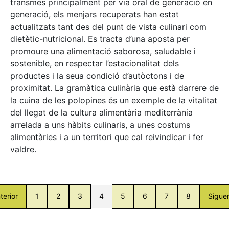
transmès principalment per via oral de generació en
generació, els menjars recuperats han estat
actualitzats tant des del punt de vista culinari com
dietètic-nutricional. Es tracta d’una aposta per
promoure una alimentació saborosa, saludable i
sostenible, en respectar l’estacionalitat dels
productes i la seua condició d’autòctons i de
proximitat. La gramàtica culinària que està darrere de
la cuina de les polopines és un exemple de la vitalitat
del llegat de la cultura alimentària mediterrània
arrelada a uns hàbits culinaris, a unes costums
alimentàries i a un territori que cal reivindicar i fer
valdre.
terior
1
2
3
4
5
6
7
8
Sigue