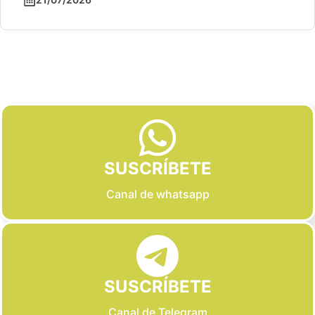
Slide 2 of 6
SUSCRÍBETE
Canal de whatsapp
SUSCRÍBETE
Canal de Telegram