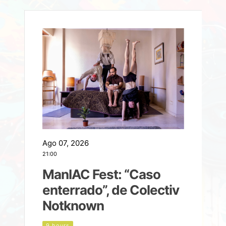
Ago 07, 2026
A
21:00
2
ManIAC Fest: “Caso
a
enterrado”, de Colectiv
Notknown
n
9 hours