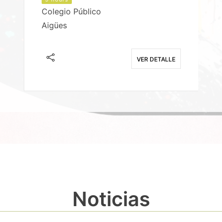
Colegio Público
Aigües
E
VER DETALLE
Noticias