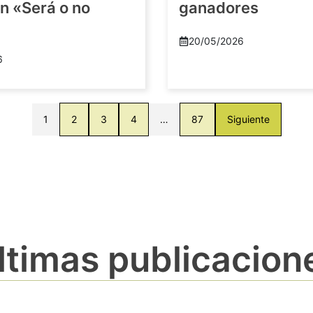
n «Será o no
ganadores
20/05/2026
6
1
2
3
4
…
87
Siguiente
ltimas publicacion