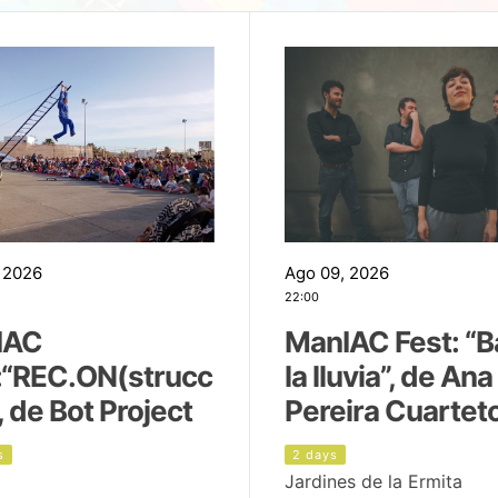
 2026
Ago 09, 2026
22:00
IAC
ManIAC Fest: “B
:“REC.ON(strucc
la lluvia”, de Ana
, de Bot Project
Pereira Cuartet
s
2 days
Jardines de la Ermita