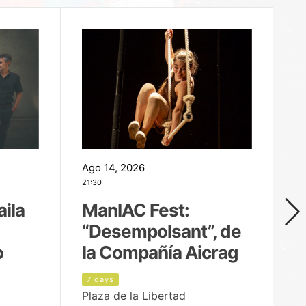
Ago 14, 2026
Ag
21:30
21
aila
ManIAC Fest:
M
“Desempolsant”, de
“
o
la Compañía Aicrag
D
7 days
8
Plaza de la Libertad
Pa