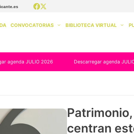
icante.es
DA
CONVOCATORIAS
BIBLIOTECA VIRTUAL
P
gar agenda JULIO 2026
Descarregar agenda JULI
Patrimonio, 
centran est