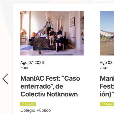
Ago 07, 2026
Ago 08,
21:00
20:30
ManIAC Fest: “Caso
Man
enterrado”, de
Fest
Colectiv Notknown
ión)”
7 hours
31 hour
Colegio Público