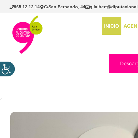
Saltar
965 12 12 14
C/San Fernando, 44
gilalbert@diputacional
al
contenido
INICIO
AGEN
Descar