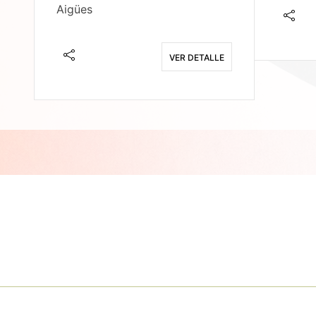
Aigües
E
VER DETALLE