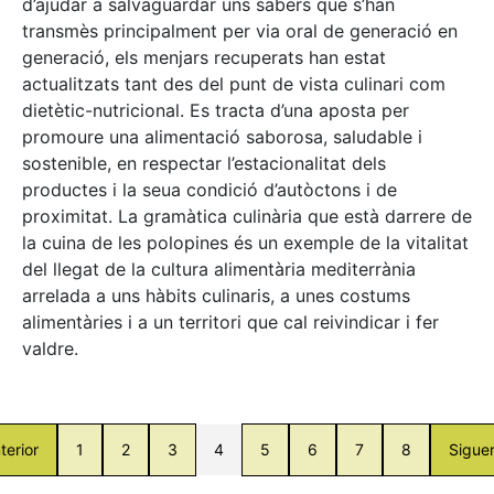
d’ajudar a salvaguardar uns sabers que s’han
transmès principalment per via oral de generació en
generació, els menjars recuperats han estat
actualitzats tant des del punt de vista culinari com
dietètic-nutricional. Es tracta d’una aposta per
promoure una alimentació saborosa, saludable i
sostenible, en respectar l’estacionalitat dels
productes i la seua condició d’autòctons i de
proximitat. La gramàtica culinària que està darrere de
la cuina de les polopines és un exemple de la vitalitat
del llegat de la cultura alimentària mediterrània
arrelada a uns hàbits culinaris, a unes costums
alimentàries i a un territori que cal reivindicar i fer
valdre.
terior
1
2
3
4
5
6
7
8
Sigue