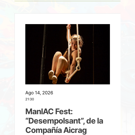
Ago 14, 2026
A
21:30
21
ManIAC Fest:
a
“Desempolsant”, de la
Compañía Aicrag