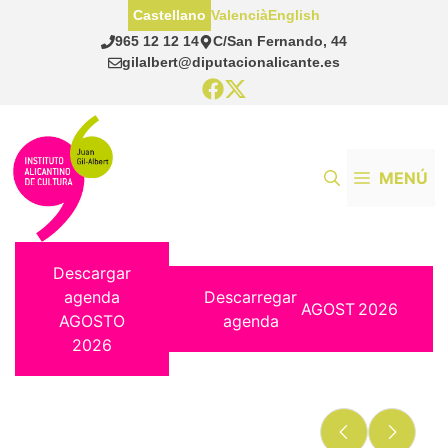
Saltar
Castellano
Valencià
English
al
965 12 12 14
C/San Fernando, 44
contenido
gilalbert@diputacionalicante.es
MENÚ
Descargar
agenda
Descarregar
AGOST
2026
AGOSTO
agenda
2026