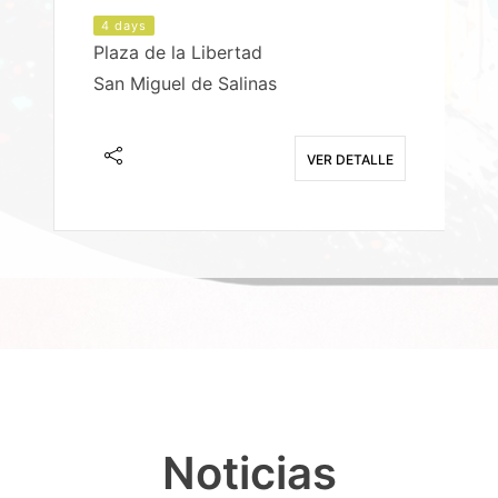
4 days
Plaza de la Libertad
P
San Miguel de Salinas
X
E
VER DETALLE
Noticias