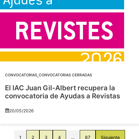
,
CONVOCATORIAS
CONVOCATORIAS CERRADAS
El IAC Juan Gil-Albert recupera la
convocatoria de Ayudas a Revistas
20/05/2026
1
2
3
4
…
87
Siguiente