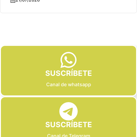
Slide 2 of 6
SUSCRÍBETE
Canal de whatsapp
SUSCRÍBETE
Canal de Telegram