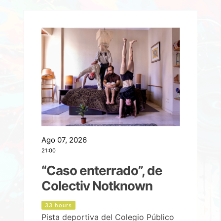
Ago 07, 2026
A
21:00
2
e
“Caso enterrado”, de
Colectiv Notknown
d
33 hours
Pista deportiva del Colegio Público
P