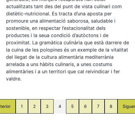
actualitzats tant des del punt de vista culinari com
dietètic-nutricional. Es tracta d’una aposta per
promoure una alimentació saborosa, saludable i
sostenible, en respectar l’estacionalitat dels
productes i la seua condició d’autòctons i de
proximitat. La gramàtica culinària que està darrere de
la cuina de les polopines és un exemple de la vitalitat
del llegat de la cultura alimentària mediterrània
arrelada a uns hàbits culinaris, a unes costums
alimentàries i a un territori que cal reivindicar i fer
valdre.
terior
1
2
3
4
5
6
7
8
Sigue