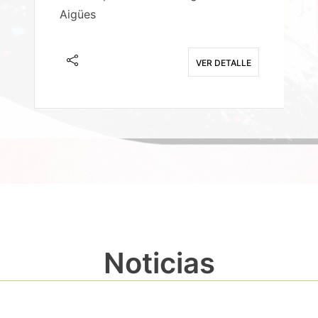
Aigües
A
E
VER DETALLE
Noticias