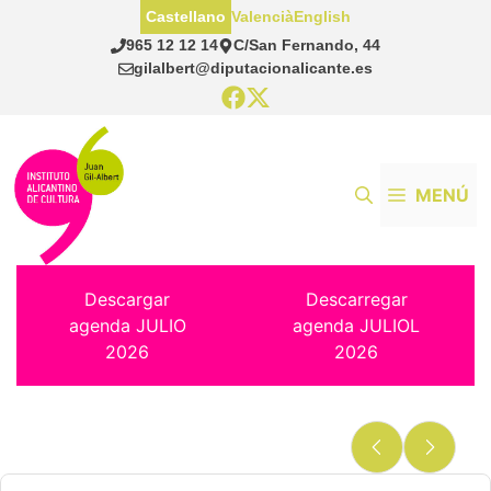
Saltar
Castellano
Valencià
English
al
965 12 12 14
C/San Fernando, 44
contenido
gilalbert@diputacionalicante.es
MENÚ
Descargar
Descarregar
agenda JULIO
agenda JULIOL
2026
2026