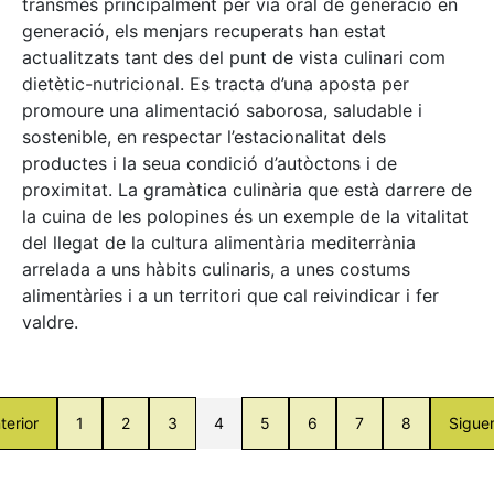
transmès principalment per via oral de generació en
generació, els menjars recuperats han estat
actualitzats tant des del punt de vista culinari com
dietètic-nutricional. Es tracta d’una aposta per
promoure una alimentació saborosa, saludable i
sostenible, en respectar l’estacionalitat dels
productes i la seua condició d’autòctons i de
proximitat. La gramàtica culinària que està darrere de
la cuina de les polopines és un exemple de la vitalitat
del llegat de la cultura alimentària mediterrània
arrelada a uns hàbits culinaris, a unes costums
alimentàries i a un territori que cal reivindicar i fer
valdre.
terior
1
2
3
4
5
6
7
8
Sigue