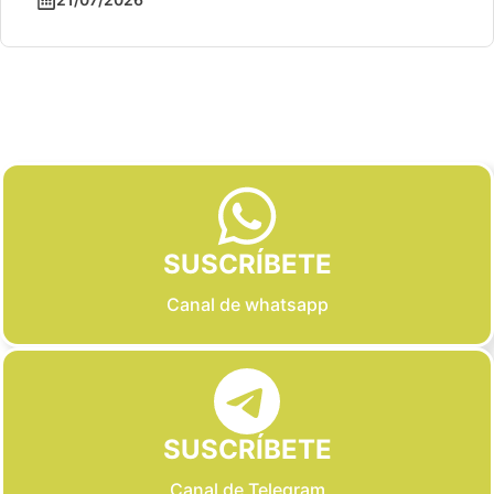
Slide 2 of 6
SUSCRÍBETE
Canal de whatsapp
SUSCRÍBETE
Canal de Telegram