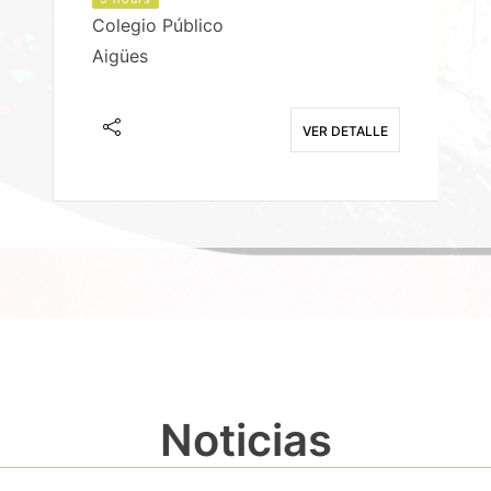
Colegio Público
Aigües
E
VER DETALLE
Noticias