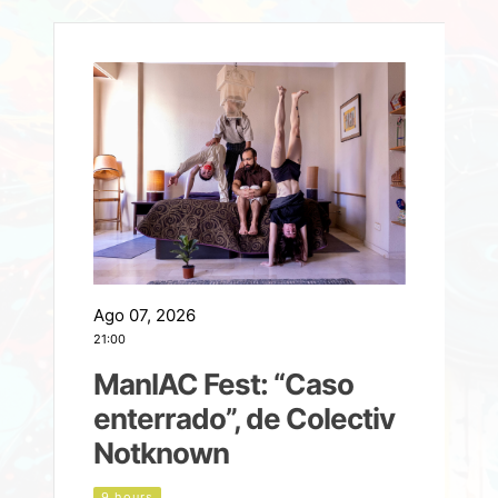
Ago 07, 2026
A
21:00
2
ManIAC Fest: “Caso
a
enterrado”, de Colectiv
Notknown
n
9 hours