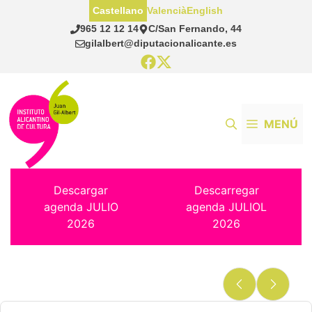
Saltar
Castellano
Valencià
English
al
965 12 12 14
C/San Fernando, 44
contenido
gilalbert@diputacionalicante.es
MENÚ
Descargar
Descarregar
agenda JULIO
agenda JULIOL
2026
2026