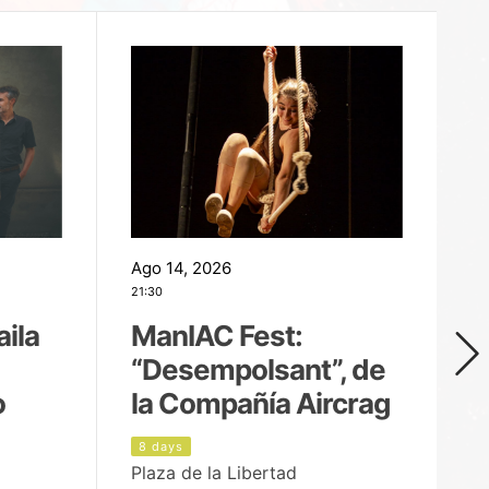
Ago 14, 2026
Ag
21:30
21
aila
ManIAC Fest:
M
“Desempolsant”, de
“
o
la Compañía Aircrag
D
8 days
9
Plaza de la Libertad
pa