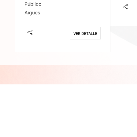
Público
Aigües
E
VER DETALLE