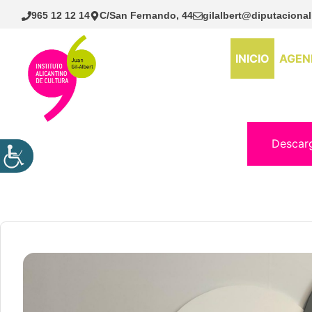
Saltar
965 12 12 14
C/San Fernando, 44
gilalbert@diputacional
al
contenido
INICIO
AGEN
Descar