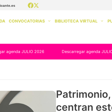
icante.es
DA
CONVOCATORIAS
BIBLIOTECA VIRTUAL
P
gar agenda JULIO 2026
Descarregar agenda JULI
Patrimonio, 
centran est