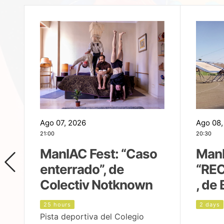
Ago 07, 2026
Ago 08,
21:00
20:30
ManIAC Fest: “Caso
ManI
enterrado”, de
“REC
Colectiv Notknown
, de 
25 hours
2 days
Pista deportiva del Colegio