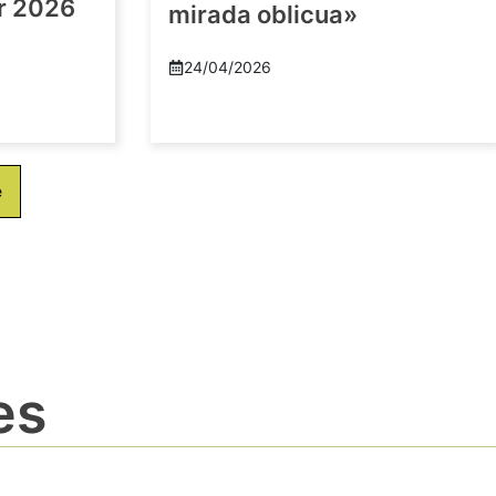
or 2026
mirada oblicua»
24/04/2026
e
es