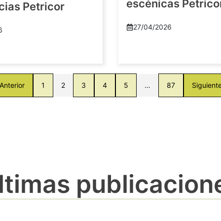
escénicas Petric
ias Petricor
27/04/2026
6
Anterior
1
2
3
4
5
…
87
Siguient
ltimas publicacion