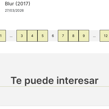
Blur (2017)
27/03/2026
1
…
3
4
5
6
7
8
9
…
12
Te puede interesar