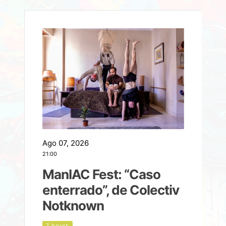
Ago 07, 2026
A
21:00
2
ManIAC Fest: “Caso
a
enterrado”, de Colectiv
Notknown
n
7 hours