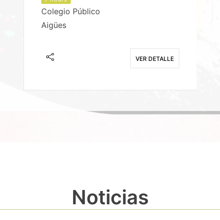
Colegio Público
Aigües
E
VER DETALLE
Noticias