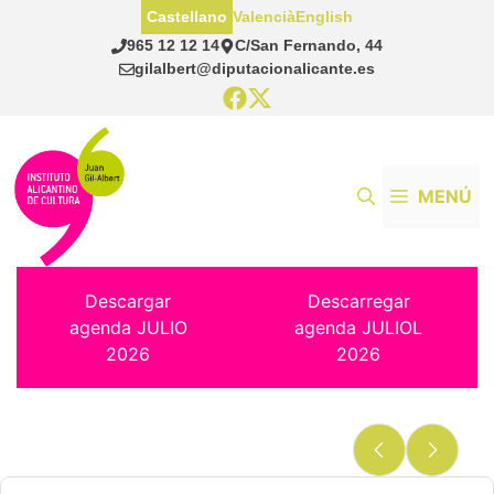
Saltar
Castellano
Valencià
English
al
965 12 12 14
C/San Fernando, 44
contenido
gilalbert@diputacionalicante.es
MENÚ
Descargar
Descarregar
agenda JULIO
agenda JULIOL
2026
2026