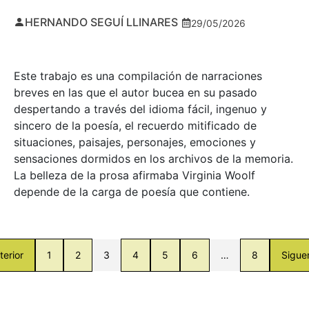
HERNANDO SEGUÍ LLINARES
29/05/2026
Este trabajo es una compilación de narraciones
breves en las que el autor bucea en su pasado
despertando a través del idioma fácil, ingenuo y
sincero de la poesía, el recuerdo mitificado de
situaciones, paisajes, personajes, emociones y
sensaciones dormidos en los archivos de la memoria.
La belleza de la prosa afirmaba Virginia Woolf
depende de la carga de poesía que contiene.
terior
1
2
3
4
5
6
…
8
Sigue