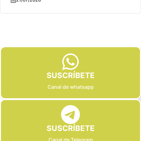
Slide 2 of 6
SUSCRÍBETE
Canal de whatsapp
SUSCRÍBETE
Canal de Telegram