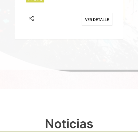
J
F
VER DETALLE
E
Noticias