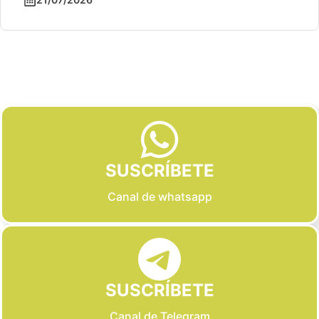
Slide 2 of 6
SUSCRÍBETE
Canal de whatsapp
SUSCRÍBETE
Canal de Telegram