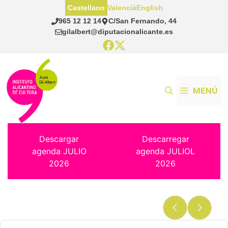
Saltar
Castellano
Valencià
English
al
965 12 12 14
C/San Fernando, 44
contenido
gilalbert@diputacionalicante.es
MENÚ
Descargar
Descarregar
agenda JULIO
agenda JULIOL
2026
2026