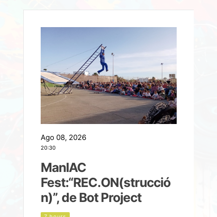
Ago 08, 2026
A
20:30
2
ManIAC
M
a
Fest:“REC.ON(strucció
l
n)”, de Bot Project
7 hours