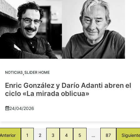
,
NOTICIAS
SLIDER HOME
Enric González y Darío Adanti abren el
ciclo «La mirada oblicua»
24/04/2026
Anterior
1
2
3
4
5
…
87
Siguient