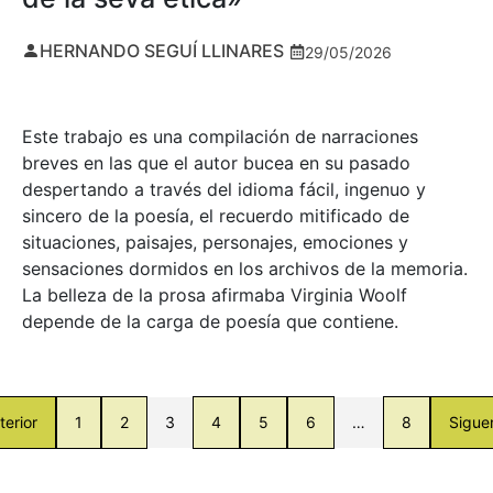
HERNANDO SEGUÍ LLINARES
29/05/2026
Este trabajo es una compilación de narraciones
breves en las que el autor bucea en su pasado
despertando a través del idioma fácil, ingenuo y
sincero de la poesía, el recuerdo mitificado de
situaciones, paisajes, personajes, emociones y
sensaciones dormidos en los archivos de la memoria.
La belleza de la prosa afirmaba Virginia Woolf
depende de la carga de poesía que contiene.
terior
1
2
3
4
5
6
…
8
Sigue