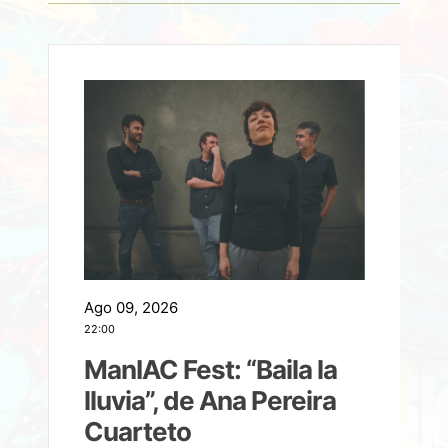
Ago 09, 2026
A
22:00
21
ManIAC Fest: “Baila la
a
lluvia”, de Ana Pereira
Cuarteto