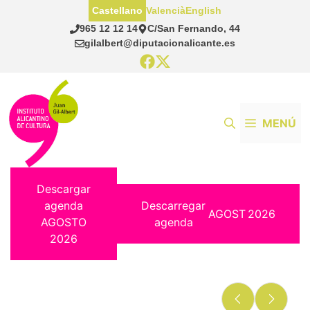
Saltar
Castellano
Valencià
English
al
965 12 12 14
C/San Fernando, 44
contenido
gilalbert@diputacionalicante.es
MENÚ
Descargar
agenda
Descarregar
AGOST
2026
AGOSTO
agenda
2026