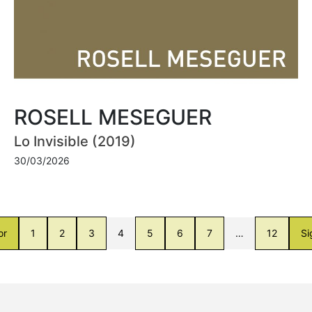
ROSELL MESEGUER
Lo Invisible (2019)
30/03/2026
or
1
2
3
4
5
6
7
…
12
Si