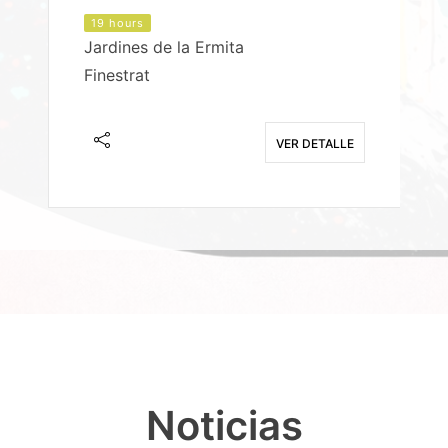
19 hours
Jardines de la Ermita
P
Finestrat
S
E
VER DETALLE
Noticias