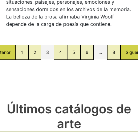
situaciones, paisajes, personajes, emociones y
sensaciones dormidos en los archivos de la memoria.
La belleza de la prosa afirmaba Virginia Woolf
depende de la carga de poesía que contiene.
terior
1
2
3
4
5
6
…
8
Sigue
Últimos catálogos de
arte