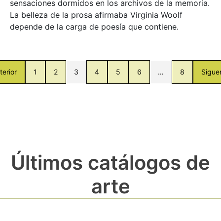
sensaciones dormidos en los archivos de la memoria.
La belleza de la prosa afirmaba Virginia Woolf
depende de la carga de poesía que contiene.
terior
1
2
3
4
5
6
…
8
Sigue
Últimos catálogos de
arte