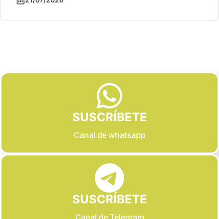
Slide 2 of 6
SUSCRÍBETE
Canal de whatsapp
SUSCRÍBETE
Canal de Telegram