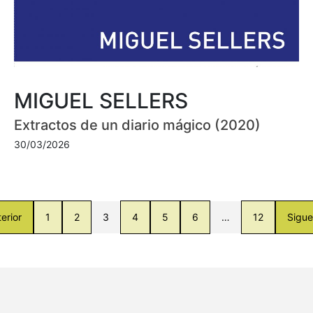
MIGUEL SELLERS
Extractos de un diario mágico (2020)
30/03/2026
erior
1
2
3
4
5
6
…
12
Sigue