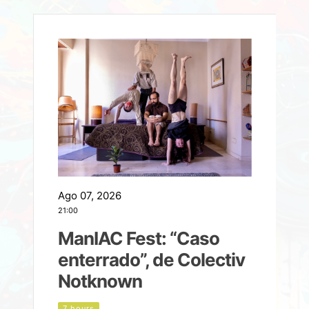
Ago 07, 2026
A
21:00
2
ManIAC Fest: “Caso
a
enterrado”, de Colectiv
Notknown
n
7 hours