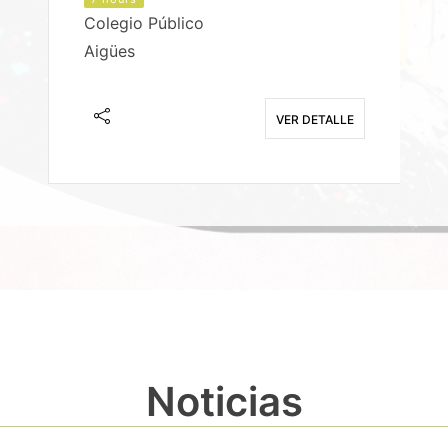
Colegio Público
Aigües
E
VER DETALLE
Noticias