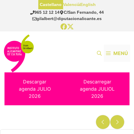
Saltar
Castellano
Valencià
English
al
965 12 12 14
C/San Fernando, 44
contenido
gilalbert@diputacionalicante.es
MENÚ
Descargar
Descarregar
agenda JULIO
agenda JULIOL
2026
2026