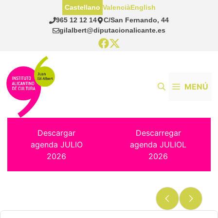
Saltar
Castellano
Valencià
English
al
965 12 12 14
C/San Fernando, 44
contenido
gilalbert@diputacionalicante.es
MENÚ
Descargar
Descarregar
agenda JULIO
agenda JULIOL
2026
2026