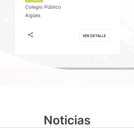
Colegio Público
Aigües
E
VER DETALLE
Noticias