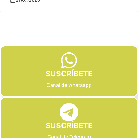
Slide 2 of 6
SUSCRÍBETE
Canal de whatsapp
SUSCRÍBETE
Canal de Telegram