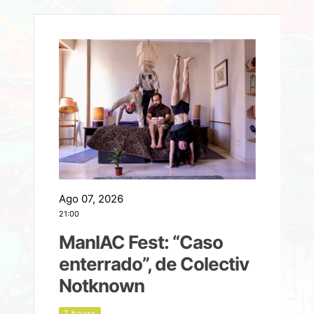
Ago 07, 2026
A
21:00
2
ManIAC Fest: “Caso
a
enterrado”, de Colectiv
Notknown
n
7 hours