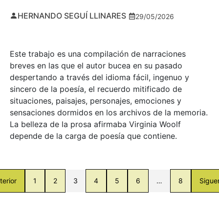
HERNANDO SEGUÍ LLINARES
29/05/2026
Este trabajo es una compilación de narraciones
breves en las que el autor bucea en su pasado
despertando a través del idioma fácil, ingenuo y
sincero de la poesía, el recuerdo mitificado de
situaciones, paisajes, personajes, emociones y
sensaciones dormidos en los archivos de la memoria.
La belleza de la prosa afirmaba Virginia Woolf
depende de la carga de poesía que contiene.
terior
1
2
3
4
5
6
…
8
Sigue