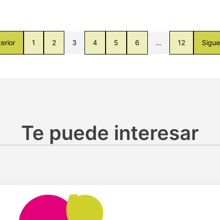
erior
1
2
3
4
5
6
…
12
Sigue
Te puede interesar